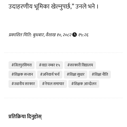
उदाहरणीय भूमिका खेल्नुपर्छ,” उनले भने ।
प्रकाशित मिति: बुधबार, वैशाख १०, २०८२
१५:२६
#जितपुरसिमरा
#वडा नम्बर १५
#सरकारी विद्यालय
#शिक्षक सन्तान
#अनिवार्य भर्ना
#शिक्षा सुधार
#शिक्षा नीति
#स्थानीय सरकार
#नेपाल समाचार
#शिक्षक आन्दोलन
प्रतिक्रिया दिनुहोस्