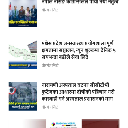
नेपाल नर्सिङ काउन्सिलले पायो नयाँ नेतृत्व
वीरगंज सिटी
मधेस प्रदेश जनस्वास्थ्य प्रयोगशाला पूर्ण
क्षमतामा सञ्चालन, न्यून शुल्कमा दैनिक ५
सयभन्दा बढीले सेवा लिँदै
वीरगंज सिटी
नारायणी अस्पताल घटनाः सीसीटीभी
फुटेजका आधारमा दोषीको पहिचान गरी
कारबाही गर्न अस्पताल प्रशासनको माग
वीरगंज सिटी