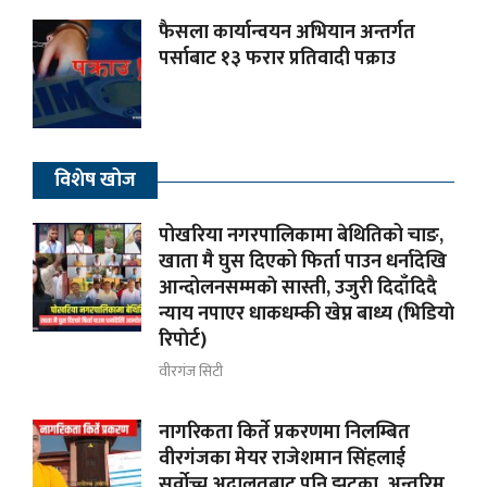
फैसला कार्यान्वयन अभियान अन्तर्गत
पर्साबाट १३ फरार प्रतिवादी पक्राउ
विशेष खोज
पोखरिया नगरपालिकामा बेथितिको चाङ,
खाता मै घुस दिएको फिर्ता पाउन धर्नादेखि
आन्दोलनसम्मकाे सास्ती, उजुरी दिदाँदिदै
न्याय नपाएर धाकधम्की खेप्न बाध्य (भिडियाे
रिपाेर्ट)
वीरगंज सिटी
नागरिकता किर्ते प्रकरणमा निलम्बित
वीरगंजका मेयर राजेशमान सिंहलाई
सर्वोच्च अदालतबाट पनि झट्का, अन्तरिम