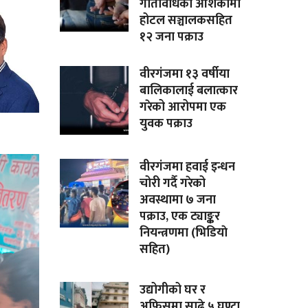
गतिविधिको आशंकामा
होटल सञ्चालकसहित
१२ जना पक्राउ
वीरगंजमा १३ वर्षीया
बालिकालाई बलात्कार
गरेको आरोपमा एक
युवक पक्राउ
वीरगंजमा हवाई इन्धन
चोरी गर्दै गरेको
अवस्थामा ७ जना
पक्राउ, एक ट्याङ्कर
नियन्त्रणमा (भिडियाे
सहित)
उद्योगीको घर र
अफिसमा साढे ५ घण्टा