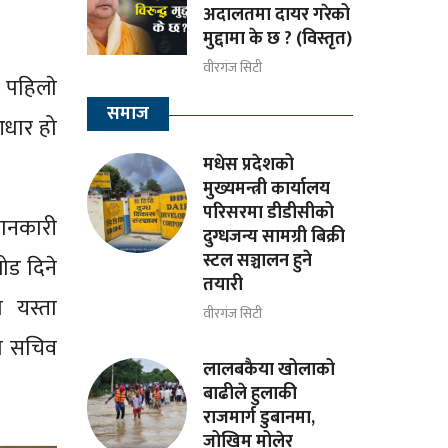
अदालतमा दायर गरेको
मुद्दामा के छ ? (विस्तृत)
वीरगंज सिटी
 पहिलाे
समाज
आधार हो
मधेस प्रदेशको
मुख्यमन्त्री कार्यालय
परिसरमा डीडीसीको
जानकारी
दुग्धजन्य सामग्री बिक्री
स्टल सञ्चालन हुने
ोड दिने
तयारी
त यस्ता
वीरगंज सिटी
वडा सचिव
लालबकैया खोलाको
बाढीले हुलाकी
राजमार्ग डुबानमा,
जोखिम मोलेर