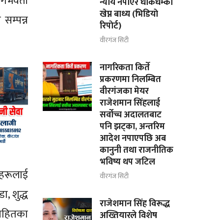
र्भवती
न्याय नपाएर धाकधम्की
खेप्न बाध्य (भिडियाे
 सम्पन्न
रिपाेर्ट)
वीरगंज सिटी
नागरिकता किर्ते
प्रकरणमा निलम्बित
वीरगंजका मेयर
राजेशमान सिंहलाई
सर्वोच्च अदालतबाट
पनि झट्का, अन्तरिम
आदेश नपाएपछि अब
कानुनी तथा राजनीतिक
भविष्य थप जटिल
हरूलाई
वीरगंज सिटी
, शुद्ध
राजेशमान सिंह विरूद्ध
 सहितका
अख्तियारले विशेष