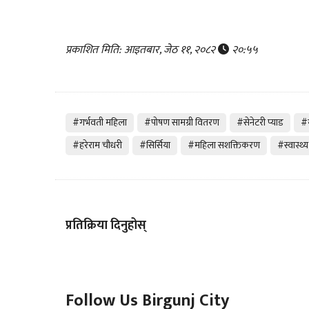
प्रकाशित मिति: आइतबार, जेठ ११, २०८२
२०:५५
#गर्भवती महिला
#पोषण सामग्री वितरण
#सेनेटरी प्याड
#म
#हरेराम चौधरी
#सिर्सिया
#महिला सशक्तिकरण
#स्वास्थ्
प्रतिक्रिया दिनुहोस्
Follow Us Birgunj City