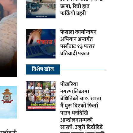
छापा, रित्तो हात
फर्कियो प्रहरी
फैसला कार्यान्वयन
अभियान अन्तर्गत
पर्साबाट १३ फरार
प्रतिवादी पक्राउ
विशेष खोज
पोखरिया
नगरपालिकामा
बेथितिको चाङ, खाता
मै घुस दिएको फिर्ता
पाउन धर्नादेखि
आन्दोलनसम्मकाे
सास्ती, उजुरी दिदाँदिदै