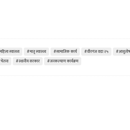
हिला स्वास्थ्य
#मातृ स्वास्थ्य
#सामाजिक कार्य
#वीरगंज वडा २५
#आशुतोष च
य चेतना
#स्थानीय सरकार
#जनकल्याण कार्यक्रम