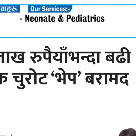
ाख रुपैयाँभन्दा बढी
िक चुरोट ‘भेप’ बरामद