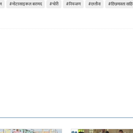
बल
#मोटरसाइकल बरामद
#चोरी
#नियन्त्रण
#छत्तौना
#छिन्नमास्ता वाहि