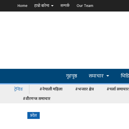
Home
हाम्रो बारेमा
सम्पर्क
Our Team
गृहपृष्ठ
समाचार
भिड
ट्रेन्डिङ
#नेपाली महिला
#भन्सार क्षेत्र
#पर्सा समाचार
#वीरगन्ज समाचार
प्रदेश