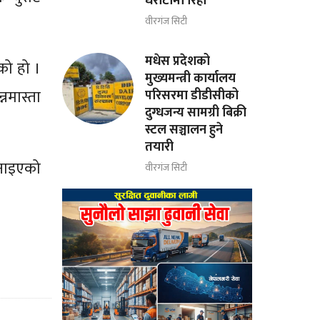
धरौटीमा रिहा
वीरगंज सिटी
मधेस प्रदेशको
को हो ।
मुख्यमन्त्री कार्यालय
नमास्ता
परिसरमा डीडीसीको
दुग्धजन्य सामग्री बिक्री
स्टल सञ्चालन हुने
तयारी
 जनाइएको
वीरगंज सिटी