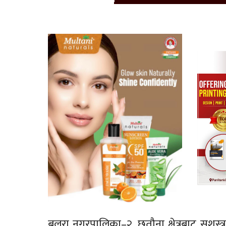
बलरा नगरपालिका–२, छतौना क्षेत्रबाट सशस्त्