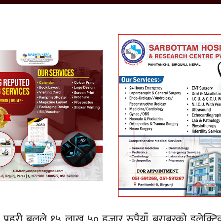
र प्रहरी बलले १५ लाख ५० हजार रुपैयाँ बराबरको इलेक्ट्रि