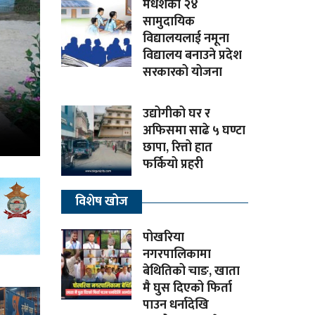
मधेशका २४
सामुदायिक
विद्यालयलाई नमूना
विद्यालय बनाउने प्रदेश
सरकारको योजना
उद्योगीको घर र
अफिसमा साढे ५ घण्टा
छापा, रित्तो हात
फर्कियो प्रहरी
विशेष खोज
पोखरिया
नगरपालिकामा
बेथितिको चाङ, खाता
मै घुस दिएको फिर्ता
पाउन धर्नादेखि