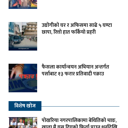
उद्योगीको घर र अफिसमा साढे ५ घण्टा
छापा, रित्तो हात फर्कियो प्रहरी
फैसला कार्यान्वयन अभियान अन्तर्गत
पर्साबाट १३ फरार प्रतिवादी पक्राउ
विशेष खोज
पोखरिया नगरपालिकामा बेथितिको चाङ,
खाता मै घुस दिएको फिर्ता पाउन धर्नादेखि