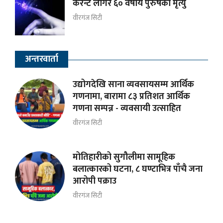
करेन्ट लागेर ६० वर्षीय पुरुषको मृत्यु
वीरगंज सिटी
अन्तरवार्ता
उद्योगदेखि साना व्यवसायसम्म आर्थिक
गणनामा, बारामा ८३ प्रतिशत आर्थिक
गणना सम्पन्न - व्यवसायी उत्साहित
वीरगंज सिटी
मोतिहारीको सुगौलीमा सामूहिक
बलात्कारको घटना, ८ घण्टाभित्र पाँचै जना
आरोपी पक्राउ
वीरगंज सिटी