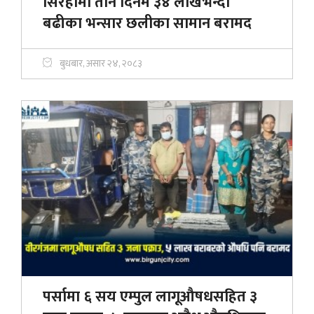
सिरहामा तीन दिनमै ३४ लाखभन्दा
बढीका भन्सार छलीका सामान बरामद
बुधबार, असार २४, २०८३
पर्सामा ६ सय एम्पुल लागूऔषधसहित ३