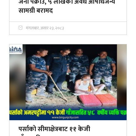
जना पक्राउ, ५ लाखका अवैध औषधिजन्य
सामग्री बरामद
मंगलबार, असार २३, २०८३
पर्साको सीमाक्षेत्रबाट ११ केजी