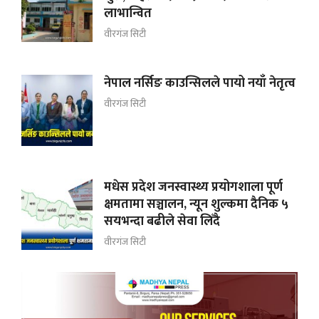
लाभान्वित
वीरगंज सिटी
नेपाल नर्सिङ काउन्सिलले पायो नयाँ नेतृत्व
वीरगंज सिटी
मधेस प्रदेश जनस्वास्थ्य प्रयोगशाला पूर्ण
क्षमतामा सञ्चालन, न्यून शुल्कमा दैनिक ५
सयभन्दा बढीले सेवा लिँदै
वीरगंज सिटी