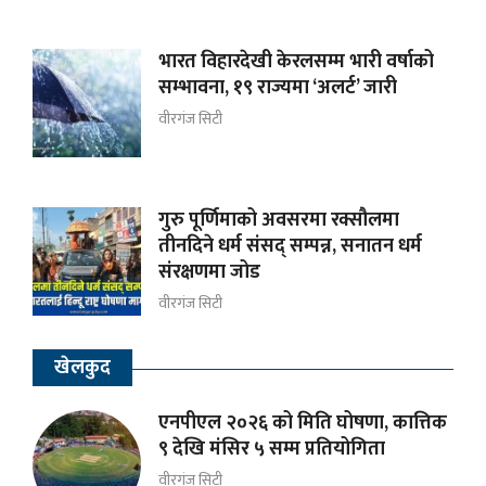
भारत विहारदेखी केरलसम्म भारी वर्षाको
सम्भावना, १९ राज्यमा ‘अलर्ट’ जारी
वीरगंज सिटी
गुरु पूर्णिमाको अवसरमा रक्सौलमा
तीनदिने धर्म संसद् सम्पन्न, सनातन धर्म
संरक्षणमा जोड
वीरगंज सिटी
खेलकुद
एनपीएल २०२६ को मिति घोषणा, कात्तिक
९ देखि मंसिर ५ सम्म प्रतियोगिता
वीरगंज सिटी