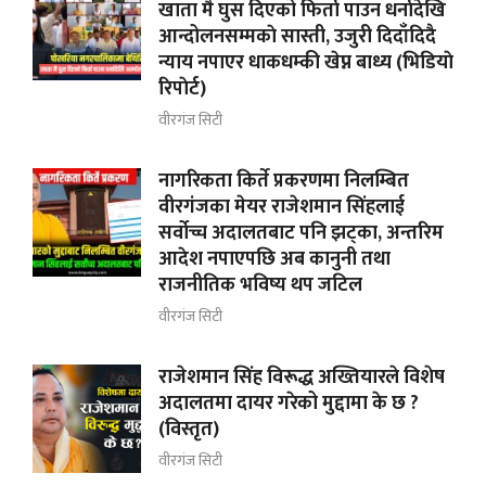
खाता मै घुस दिएको फिर्ता पाउन धर्नादेखि
आन्दोलनसम्मकाे सास्ती, उजुरी दिदाँदिदै
न्याय नपाएर धाकधम्की खेप्न बाध्य (भिडियाे
रिपाेर्ट)
वीरगंज सिटी
नागरिकता किर्ते प्रकरणमा निलम्बित
वीरगंजका मेयर राजेशमान सिंहलाई
सर्वोच्च अदालतबाट पनि झट्का, अन्तरिम
आदेश नपाएपछि अब कानुनी तथा
राजनीतिक भविष्य थप जटिल
वीरगंज सिटी
राजेशमान सिंह विरूद्ध अख्तियारले विशेष
अदालतमा दायर गरेको मुद्दामा के छ ?
(विस्तृत)
वीरगंज सिटी