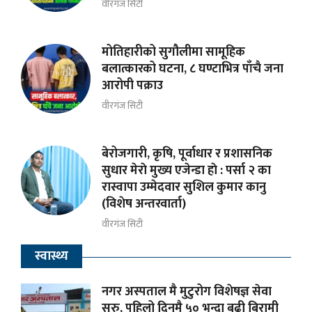
वीरगंज सिटी
मोतिहारीको सुगौलीमा सामूहिक
बलात्कारको घटना, ८ घण्टाभित्र पाँचै जना
आरोपी पक्राउ
वीरगंज सिटी
बेरोजगारी, कृषि, पूर्वाधार र प्रशासनिक
सुधार मेराे मुख्य एजेन्डा हाे : पर्सा २ का
रास्वापा उम्मेदवार सुशिल कुमार कानु
(विशेष अन्तरवार्ता)
वीरगंज सिटी
स्वास्थ्य
नगर अस्पताल मै मुटुरोग विशेषज्ञ सेवा
सुरु, पहिलो दिनमै ५० भन्दा बढी बिरामी