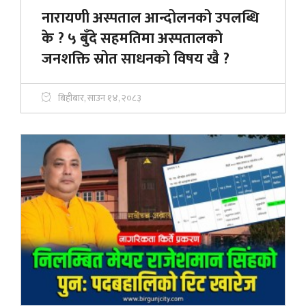
नारायणी अस्पताल आन्दोलनको उपलब्धि
के ? ५ बुँदे सहमतिमा अस्पतालकाे
जनशक्ति स्रोत साधनको विषय खै ?
बिहीबार, साउन १४, २०८३