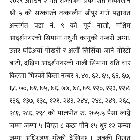
२०२९ आश्विन २ गते राजपत्रमा प्रकाशित
तत्कालीन
श्री ५ को सरकारले
तत्कालीन
श्रीपुर गाउँ पञ्चायत
अन्तर्गत वडा नं. ९ को पूर्व
नाली,
पश्चिम
आदर्शनगरको सिमाना नथुनी
कानुको
नम्बरी जग्गा,
उत्तर
घडिअर्वा
पोखरी र
अलौँ
सिर्सिया
जाने गोरेटो
बाटो, दक्षिण आदर्शनगरको
नाली
सिमाना यति चार
किल्ला भित्रको
किता
नम्बर ९, ४०, ६२, ६५, ६६, ६७,
६८, ७०, ७१, ७५, ७६, ७७, ७८, ७९, १२०, १२३, १२४,
१३६, १३७, १३८, १२१, २४३, २४४, २४८, २४९, २६८,
२८१, २८६, २९८ को मालपोत
रु.
२७५.५
पैसा लाग्ने
जम्मा जग्गा ५
विग्हा
८
कठा
पौने १५ धुर १२
कन्वा
जग्गा अधिग्रहण गरेको देखिन्छ । जबकी
निखत