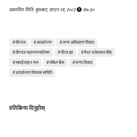
प्रकाशित मिति: बुधबार, साउन २१, २०८२
१७:३०
#वीरगंज
#आदर्शनगर
#जग्गा अधिग्रहण विवाद
#वीरगंज महानगरपालिका
#गौरव झा
#मेयर राजेशमान सिंह
#स्काईलाइन मल
#नबिल बैंक
#जग्गा विवाद
#आदर्शनगर विकास समिति
प्रतिक्रिया दिनुहोस्