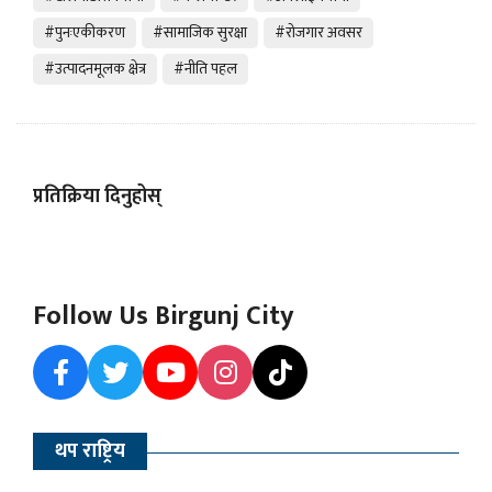
#पुनःएकीकरण
#सामाजिक सुरक्षा
#रोजगार अवसर
#उत्पादनमूलक क्षेत्र
#नीति पहल
प्रतिक्रिया दिनुहोस्
Follow Us Birgunj City
थप राष्ट्रिय