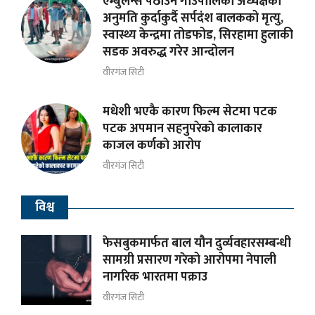
एम्बुलेन्स पठाउन गाउँपालिका अध्यक्षकाे
अनुमति कुर्दाकुर्दै सर्पदंश बालकको मृत्यु,
स्वास्थ्य केन्द्रमा तोडफोड, सिरहामा हुलाकी
सडक अवरुद्ध गरेर आन्दोलन
वीरगंज सिटी
मधेशी भएकै कारण फिल्म सेटमा पटक
पटक अपमान सहनुपरेकाे कालाकार
काजल कर्णकाे आरोप
वीरगंज सिटी
विश्व
फेसबुकमार्फत बाल यौन दुर्व्यवहारसम्बन्धी
सामग्री प्रसारण गरेको आरोपमा नेपाली
नागरिक भारतमा पक्राउ
वीरगंज सिटी