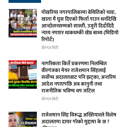
पोखरिया नगरपालिकामा बेथितिको चाङ,
खाता मै घुस दिएको फिर्ता पाउन धर्नादेखि
आन्दोलनसम्मकाे सास्ती, उजुरी दिदाँदिदै
न्याय नपाएर धाकधम्की खेप्न बाध्य (भिडियाे
रिपाेर्ट)
वीरगंज सिटी
नागरिकता किर्ते प्रकरणमा निलम्बित
वीरगंजका मेयर राजेशमान सिंहलाई
सर्वोच्च अदालतबाट पनि झट्का, अन्तरिम
आदेश नपाएपछि अब कानुनी तथा
राजनीतिक भविष्य थप जटिल
वीरगंज सिटी
राजेशमान सिंह विरूद्ध अख्तियारले विशेष
अदालतमा दायर गरेको मुद्दामा के छ ?