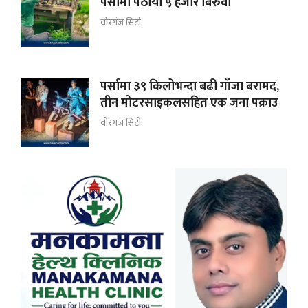
पर्सामा पठायो ५ हजार बिरुवा
वीरगंज सिटी
पर्सामा ३९ किलोभन्दा बढी गाँजा बरामद,
तीन मोटरसाइकलसहित एक जना पक्राउ
वीरगंज सिटी