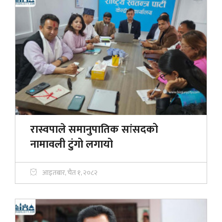
रास्वपाले समानुपातिक सांसदको
नामावली टुंगो लगायो
आइतबार, चैत १, २०८२