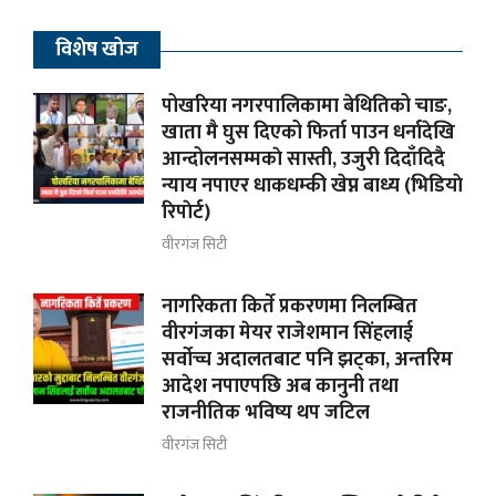
विशेष खोज
पोखरिया नगरपालिकामा बेथितिको चाङ,
खाता मै घुस दिएको फिर्ता पाउन धर्नादेखि
आन्दोलनसम्मकाे सास्ती, उजुरी दिदाँदिदै
न्याय नपाएर धाकधम्की खेप्न बाध्य (भिडियाे
रिपाेर्ट)
वीरगंज सिटी
नागरिकता किर्ते प्रकरणमा निलम्बित
वीरगंजका मेयर राजेशमान सिंहलाई
सर्वोच्च अदालतबाट पनि झट्का, अन्तरिम
आदेश नपाएपछि अब कानुनी तथा
राजनीतिक भविष्य थप जटिल
वीरगंज सिटी