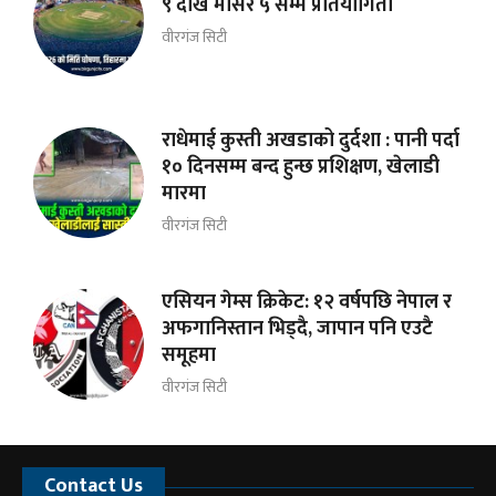
९ देखि मंसिर ५ सम्म प्रतियोगिता
वीरगंज सिटी
राधेमाई कुस्ती अखडाको दुर्दशा : पानी पर्दा
१० दिनसम्म बन्द हुन्छ प्रशिक्षण, खेलाडी
मारमा
वीरगंज सिटी
एसियन गेम्स क्रिकेट: १२ वर्षपछि नेपाल र
अफगानिस्तान भिड्दै, जापान पनि एउटै
समूहमा
वीरगंज सिटी
Contact Us