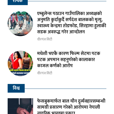
रोचक
एम्बुलेन्स पठाउन गाउँपालिका अध्यक्षकाे
अनुमति कुर्दाकुर्दै सर्पदंश बालकको मृत्यु,
स्वास्थ्य केन्द्रमा तोडफोड, सिरहामा हुलाकी
सडक अवरुद्ध गरेर आन्दोलन
वीरगंज सिटी
मधेशी भएकै कारण फिल्म सेटमा पटक
पटक अपमान सहनुपरेकाे कालाकार
काजल कर्णकाे आरोप
वीरगंज सिटी
विश्व
फेसबुकमार्फत बाल यौन दुर्व्यवहारसम्बन्धी
सामग्री प्रसारण गरेको आरोपमा नेपाली
नागरिक भारतमा पक्राउ