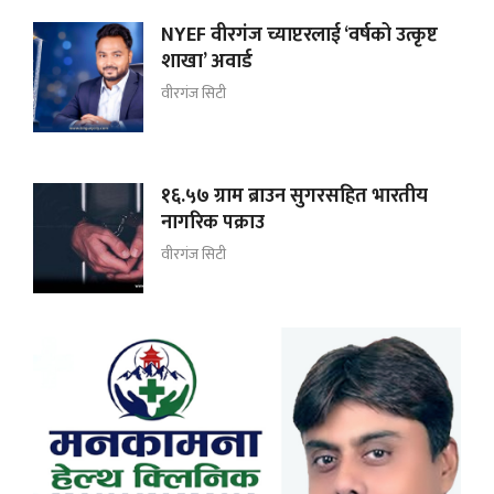
NYEF वीरगंज च्याप्टरलाई ‘वर्षको उत्कृष्ट
शाखा’ अवार्ड
वीरगंज सिटी
१६.५७ ग्राम ब्राउन सुगरसहित भारतीय
नागरिक पक्राउ
वीरगंज सिटी