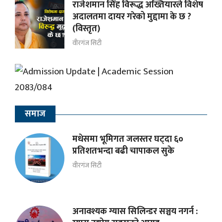
राजेशमान सिंह विरूद्ध अख्तियारले विशेष
अदालतमा दायर गरेको मुद्दामा के छ ?
(विस्तृत)
वीरगंज सिटी
समाज
मधेसमा भूमिगत जलस्तर घट्दा ६०
प्रतिशतभन्दा बढी चापाकल सुके
वीरगंज सिटी
अनावश्यक ग्यास सिलिन्डर सञ्चय नगर्न :