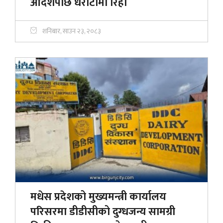
आदेशपछि धरौटीमा रिहा
शनिबार, साउन २३, २०८३
मधेस प्रदेशको मुख्यमन्त्री कार्यालय
परिसरमा डीडीसीको दुग्धजन्य सामग्री