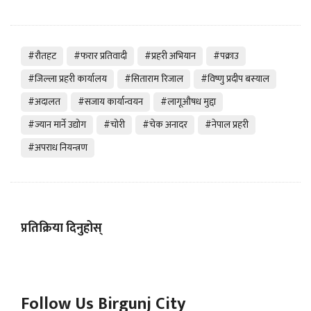
#रौतहट
#फरार प्रतिवादी
#प्रहरी अभियान
#पक्राउ
#जिल्ला प्रहरी कार्यालय
#सिताराम रिजाल
#विष्णु प्रदीप बस्याल
#अदालत
#सजाय कार्यान्वयन
#लागूऔषध मुद्दा
#ज्यान मार्ने उद्योग
#चोरी
#चेक अनादर
#नेपाल प्रहरी
#अपराध नियन्त्रण
प्रतिक्रिया दिनुहोस्
Follow Us Birgunj City