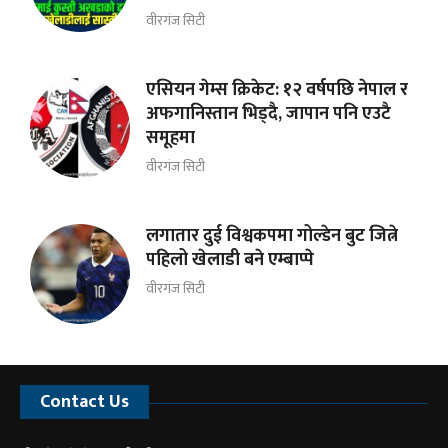
वीरगंज सिटी
एसियन गेम्स क्रिकेट: १२ वर्षपछि नेपाल र
अफगानिस्तान भिड्दै, जापान पनि एउटै
समूहमा
वीरगंज सिटी
लगातार दुई विश्वकपमा गोल्डेन बुट जित्ने
पहिलो खेलाडी बने एम्बाप्पे
वीरगंज सिटी
Contact Us