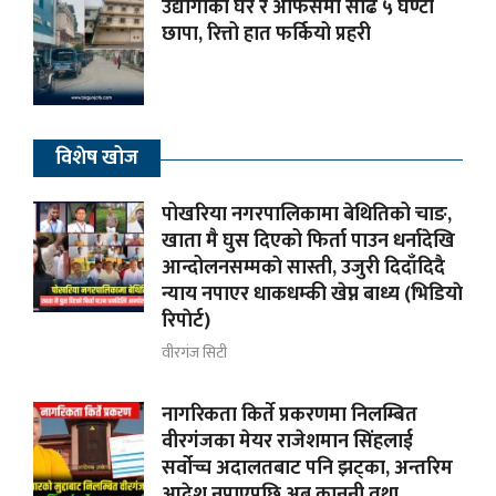
उद्योगीको घर र अफिसमा साढे ५ घण्टा
छापा, रित्तो हात फर्कियो प्रहरी
विशेष खोज
पोखरिया नगरपालिकामा बेथितिको चाङ,
खाता मै घुस दिएको फिर्ता पाउन धर्नादेखि
आन्दोलनसम्मकाे सास्ती, उजुरी दिदाँदिदै
न्याय नपाएर धाकधम्की खेप्न बाध्य (भिडियाे
रिपाेर्ट)
वीरगंज सिटी
नागरिकता किर्ते प्रकरणमा निलम्बित
वीरगंजका मेयर राजेशमान सिंहलाई
सर्वोच्च अदालतबाट पनि झट्का, अन्तरिम
आदेश नपाएपछि अब कानुनी तथा