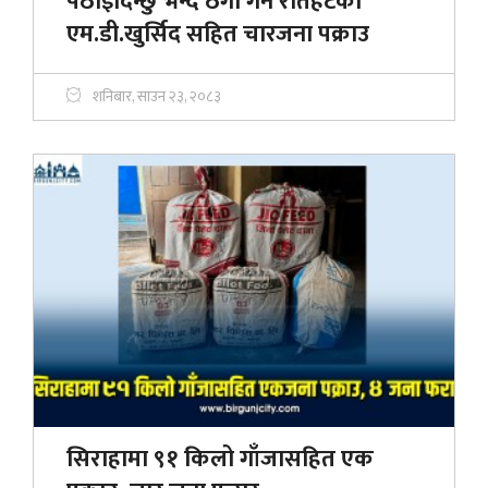
पठाइदिन्छु भन्दै ठगी गर्ने राैतहटका
एम.डी.खुर्सिद सहित चारजना पक्राउ
शनिबार, साउन २३, २०८३
सिराहामा ९१ किलो गाँजासहित एक