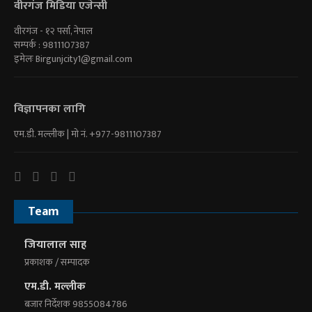
वीरगंज मिडिया एजेन्सी
वीरगंज - १२ पर्सा, नेपाल
सम्पर्क : 9811107387
इमेलः
Birgunjcity1@gmail.com
विज्ञापनका लागि
एम.डी. मल्लीक | माे नं. +977-9811107387
Team
जियालाल साह
प्रकाशक / सम्पादक
एम.डी. मल्लीक
बजार निर्देशक 9855084786