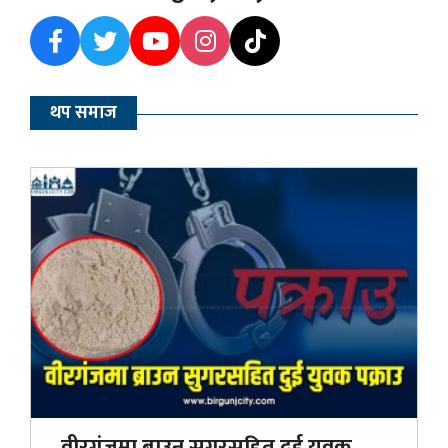
थप समाज
वीरगंजमा ब्राउन सुगरसहित दुई युवक