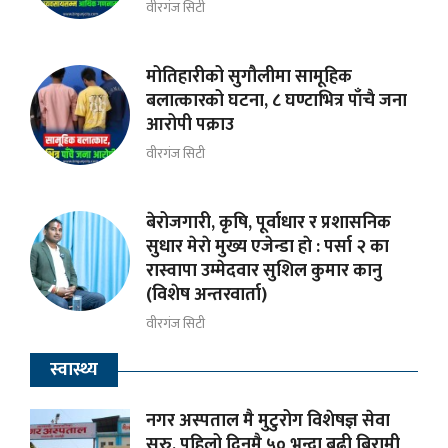
वीरगंज सिटी
मोतिहारीको सुगौलीमा सामूहिक
बलात्कारको घटना, ८ घण्टाभित्र पाँचै जना
आरोपी पक्राउ
वीरगंज सिटी
बेरोजगारी, कृषि, पूर्वाधार र प्रशासनिक
सुधार मेराे मुख्य एजेन्डा हाे : पर्सा २ का
रास्वापा उम्मेदवार सुशिल कुमार कानु
(विशेष अन्तरवार्ता)
वीरगंज सिटी
स्वास्थ्य
नगर अस्पताल मै मुटुरोग विशेषज्ञ सेवा
सुरु, पहिलो दिनमै ५० भन्दा बढी बिरामी