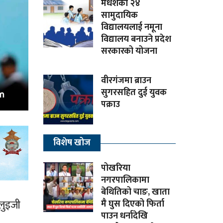
मधेशका २४
सामुदायिक
विद्यालयलाई नमूना
विद्यालय बनाउने प्रदेश
सरकारको योजना
वीरगंजमा ब्राउन
सुगरसहित दुई युवक
पक्राउ
विशेष खोज
पोखरिया
नगरपालिकामा
बेथितिको चाङ, खाता
लुइजी
मै घुस दिएको फिर्ता
पाउन धर्नादेखि