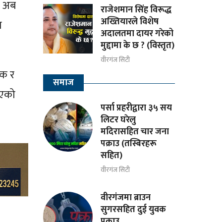
। अब
राजेशमान सिंह विरूद्ध
अख्तियारले विशेष
ा
अदालतमा दायर गरेको
मुद्दामा के छ ? (विस्तृत)
वीरगंज सिटी
िक र
समाज
िएको
पर्सा प्रहरीद्वारा ३५ सय
लिटर घरेलु
मदिरासहित चार जना
पक्राउ (तस्बिरहरू
सहित)
वीरगंज सिटी
वीरगंजमा ब्राउन
सुगरसहित दुई युवक
पक्राउ