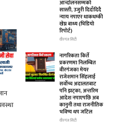
आन्दोलनसम्मकाे
सास्ती, उजुरी दिदाँदिदै
न्याय नपाएर धाकधम्की
खेप्न बाध्य (भिडियाे
रिपाेर्ट)
वीरगंज सिटी
नागरिकता किर्ते
प्रकरणमा निलम्बित
वीरगंजका मेयर
राजेशमान सिंहलाई
सर्वोच्च अदालतबाट
पनि झट्का, अन्तरिम
जान
आदेश नपाएपछि अब
्यवस्था
कानुनी तथा राजनीतिक
भविष्य थप जटिल
वीरगंज सिटी