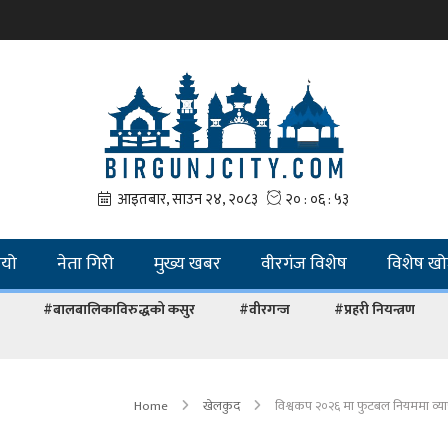
ियो
नेता गिरी
मुख्य खबर
वीरगंज विशेष
विशेष ख
#बालबालिकाविरुद्धको कसुर
#वीरगन्ज
#प्रहरी नियन्त्रण
Home
खेलकुद
विश्वकप २०२६ मा फुटबल नियममा व्या