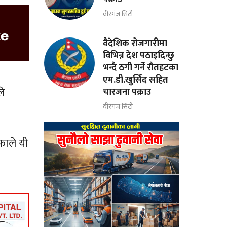
वीरगंज सिटी
वैदेशिक रोजगारीमा
विभिन्न देश पठाइदिन्छु
भन्दै ठगी गर्ने राैतहटका
एम.डी.खुर्सिद सहित
ले
चारजना पक्राउ
वीरगंज सिटी
फाले यी