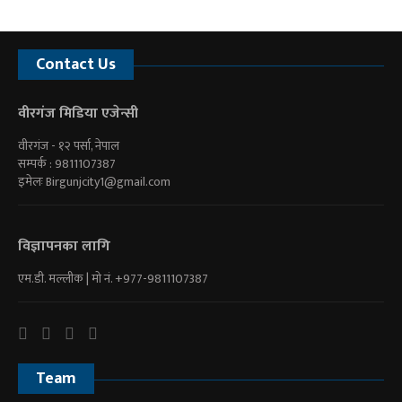
Contact Us
वीरगंज मिडिया एजेन्सी
वीरगंज - १२ पर्सा, नेपाल
सम्पर्क : 9811107387
इमेलः
Birgunjcity1@gmail.com
विज्ञापनका लागि
एम.डी. मल्लीक | माे नं. +977-9811107387
Team