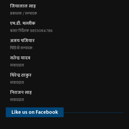
जियालाल साह
प्रकाशक / सम्पादक
एम.डी. मल्लीक
बजार निर्देशक 9855084786
अजय पजियार
भिडियाे सम्पादक
सतेन्द्र यादव
संवाददाता
धिरेन्द्र ठाकुर
संवाददाता
निराजन साह
संवाददाता
Like us on Facebook