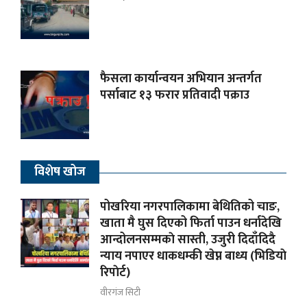
फैसला कार्यान्वयन अभियान अन्तर्गत
पर्साबाट १३ फरार प्रतिवादी पक्राउ
विशेष खोज
पोखरिया नगरपालिकामा बेथितिको चाङ,
खाता मै घुस दिएको फिर्ता पाउन धर्नादेखि
आन्दोलनसम्मकाे सास्ती, उजुरी दिदाँदिदै
न्याय नपाएर धाकधम्की खेप्न बाध्य (भिडियाे
रिपाेर्ट)
वीरगंज सिटी