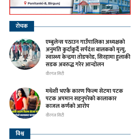
रोचक
एम्बुलेन्स पठाउन गाउँपालिका अध्यक्षकाे
अनुमति कुर्दाकुर्दै सर्पदंश बालकको मृत्यु,
स्वास्थ्य केन्द्रमा तोडफोड, सिरहामा हुलाकी
सडक अवरुद्ध गरेर आन्दोलन
वीरगंज सिटी
मधेशी भएकै कारण फिल्म सेटमा पटक
पटक अपमान सहनुपरेकाे कालाकार
काजल कर्णकाे आरोप
वीरगंज सिटी
विश्व