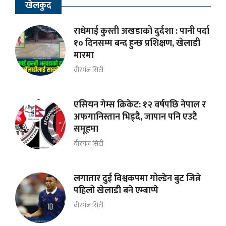
खेलकुद
राधेमाई कुस्ती अखडाको दुर्दशा : पानी पर्दा
१० दिनसम्म बन्द हुन्छ प्रशिक्षण, खेलाडी
मारमा
वीरगंज सिटी
एसियन गेम्स क्रिकेट: १२ वर्षपछि नेपाल र
अफगानिस्तान भिड्दै, जापान पनि एउटै
समूहमा
वीरगंज सिटी
लगातार दुई विश्वकपमा गोल्डेन बुट जित्ने
पहिलो खेलाडी बने एम्बाप्पे
वीरगंज सिटी