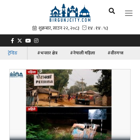
ट्रेन्डिङ
#भन्सार क्षेत्र
#नेपाली महिला
#वीरगन्ज
#ब