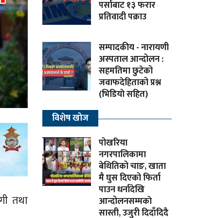
पर्साबाट १३ फरार
प्रतिवादी पक्राउ
सम्पादकीय - नारायणी
अस्पताल आन्दोलन :
सहमतिमा छुटेको
जवाफदेहिताको प्रश्न
(भिडियाे सहित)
विशेष खोज
पोखरिया
नगरपालिकामा
बेथितिको चाङ, खाता
मै घुस दिएको फिर्ता
पाउन धर्नादेखि
ठगी तथा
आन्दोलनसम्मकाे
सास्ती, उजुरी दिदाँदिदै