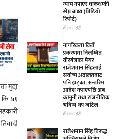
न्याय नपाएर धाकधम्की
खेप्न बाध्य (भिडियाे
रिपाेर्ट)
वीरगंज सिटी
नागरिकता किर्ते
प्रकरणमा निलम्बित
वीरगंजका मेयर
राजेशमान सिंहलाई
सर्वोच्च अदालतबाट
पनि झट्का, अन्तरिम
त मुद्दा
आदेश नपाएपछि अब
कानुनी तथा राजनीतिक
छ कि ४१
भविष्य थप जटिल
 सहकारी
वीरगंज सिटी
रतिवादी
राजेशमान सिंह विरूद्ध
अख्तियारले विशेष