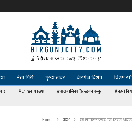
ियो
नेता गिरी
मुख्य खबर
वीरगंज विशेष
विशेष ख
चार
#Crime News
#बालबालिकाविरुद्धको कसुर
#प्रहरी नियन
Home
प्रदेश
रवि लामिछानेविरुद्ध पर्सा जिल्ला अदालतमा