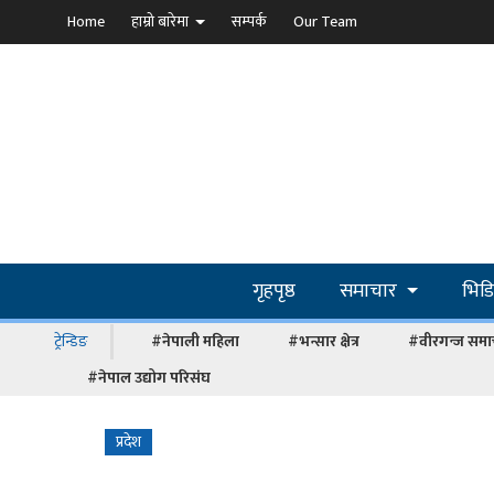
Home
हाम्रो बारेमा
सम्पर्क
Our Team
गृहपृष्ठ
समाचार
भिड
ट्रेन्डिङ
#नेपाली महिला
#भन्सार क्षेत्र
#वीरगन्ज समा
#नेपाल उद्योग परिसंघ
प्रदेश