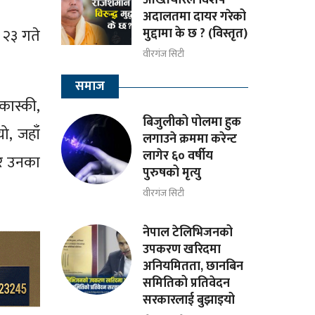
अदालतमा दायर गरेको
मुद्दामा के छ ? (विस्तृत)
 २३ गते
वीरगंज सिटी
समाज
कास्की,
बिजुलीको पोलमा हुक
ो, जहाँ
लगाउने क्रममा करेन्ट
लागेर ६० वर्षीय
 र उनका
पुरुषको मृत्यु
वीरगंज सिटी
नेपाल टेलिभिजनको
उपकरण खरिदमा
अनियमितता, छानबिन
समितिको प्रतिवेदन
सरकारलाई बुझाइयो