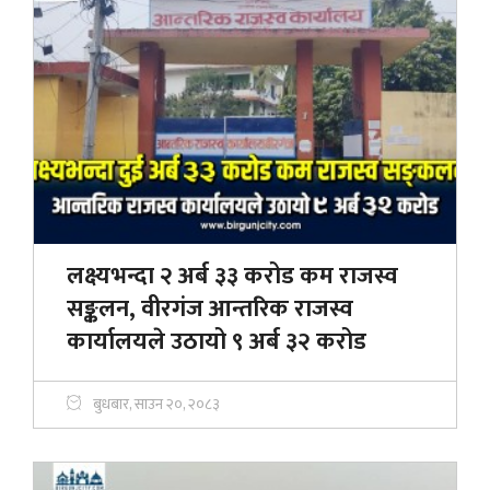
लक्ष्यभन्दा २ अर्ब ३३ करोड कम राजस्व
सङ्कलन, वीरगंज आन्तरिक राजस्व
कार्यालयले उठायो ९ अर्ब ३२ करोड
बुधबार, साउन २०, २०८३