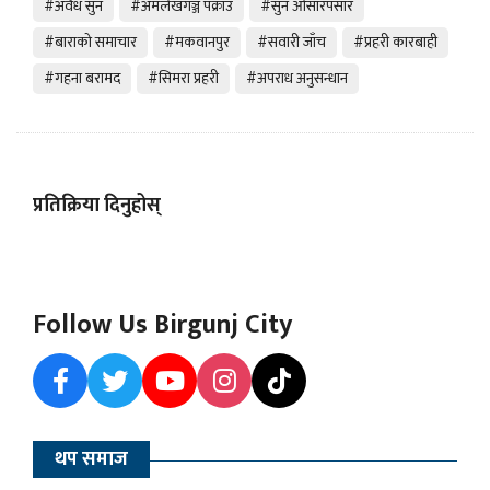
#अवैध सुन
#अमलेखगञ्ज पक्राउ
#सुन ओसारपसार
#बाराको समाचार
#मकवानपुर
#सवारी जाँच
#प्रहरी कारबाही
#गहना बरामद
#सिमरा प्रहरी
#अपराध अनुसन्धान
प्रतिक्रिया दिनुहोस्
Follow Us Birgunj City
थप समाज