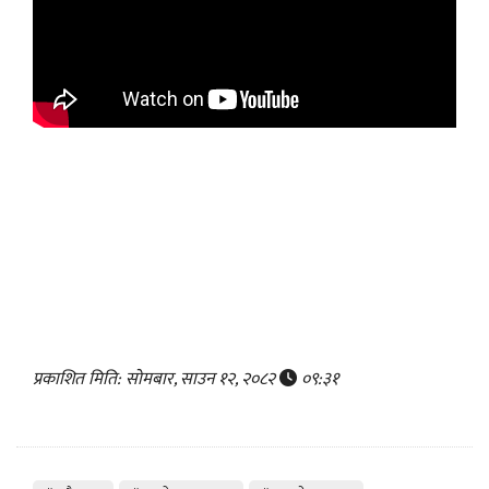
प्रकाशित मिति: सोमबार, साउन १२, २०८२
०९:३१