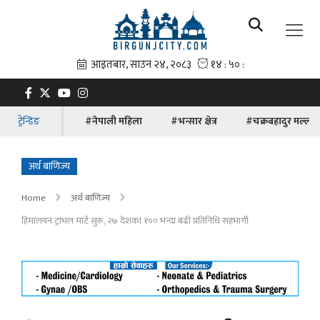
ट्रेन्डिङ
#नेपाली महिला
#भन्सार क्षेत्र
#चक्रबहादुर मल्ल
अर्थ बाणिज्य
Home
अर्थ बाणिज्य
हिमालयन ट्राभल मार्ट सुरू, २७ देशका १०० भन्दा बढी प्रतिनिधि सहभागी