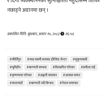
र दिगो व्यवस्थापनको सुनिश्चितता नहुँदासम्म शिविर
नछाड्ने अडानमा छन् ।
प्रकाशित मिति: बुधबार, असार १०, २०८३
१६:५६
#कीर्तिपुर
#राधा स्वामी सतसङ होल्डिङ सेन्टर
#सुकुमवासी
#भूमिहीन
#बागमती सभ्यता
#विस्थापित परिवार
#प्रमीला राई
#कृष्णमाया परियार
#अञ्जली पासवान
#आवास संकट
#काठमाडौं
#बागमती नदी किनारा
#नेपाल समाचार