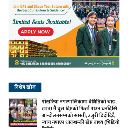
विशेष खोज
पोखरिया नगरपालिकामा बेथितिको चाङ,
खाता मै घुस दिएको फिर्ता पाउन धर्नादेखि
आन्दोलनसम्मकाे सास्ती, उजुरी दिदाँदिदै
न्याय नपाएर धाकधम्की खेप्न बाध्य (भिडियाे