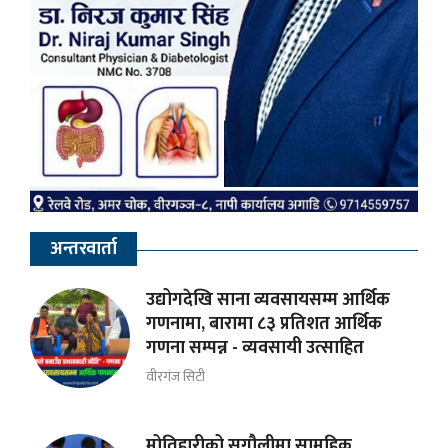
अन्तरवार्ता
उद्योगदेखि साना व्यवसायसम्म आर्थिक
गणनामा, बारामा ८३ प्रतिशत आर्थिक
गणना सम्पन्न - व्यवसायी उत्साहित
वीरगंज सिटी
मोतिहारीको सुगौलीमा सामूहिक