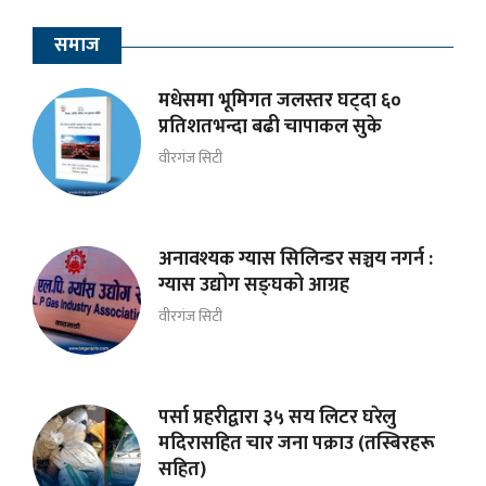
समाज
मधेसमा भूमिगत जलस्तर घट्दा ६०
प्रतिशतभन्दा बढी चापाकल सुके
वीरगंज सिटी
अनावश्यक ग्यास सिलिन्डर सञ्चय नगर्न :
ग्यास उद्योग सङ्घको आग्रह
वीरगंज सिटी
पर्सा प्रहरीद्वारा ३५ सय लिटर घरेलु
मदिरासहित चार जना पक्राउ (तस्बिरहरू
सहित)