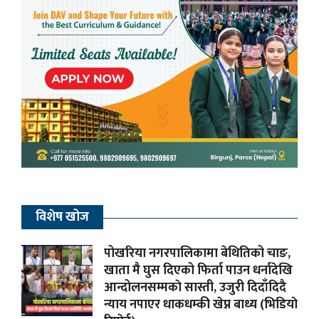
विशेष खोज
पोखरिया नगरपालिकामा बेथितिको चाङ,
खाता मै घुस दिएको फिर्ता पाउन धर्नादेखि
आन्दोलनसम्मकाे सास्ती, उजुरी दिदाँदिदै
न्याय नपाएर धाकधम्की खेप्न बाध्य (भिडियाे