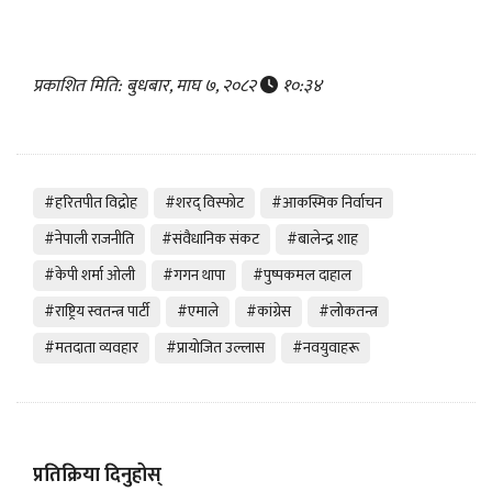
प्रकाशित मिति: बुधबार, माघ ७, २०८२
१०:३४
#हरितपीत विद्रोह
#शरद् विस्फोट
#आकस्मिक निर्वाचन
#नेपाली राजनीति
#संवैधानिक संकट
#बालेन्द्र शाह
#केपी शर्मा ओली
#गगन थापा
#पुष्पकमल दाहाल
#राष्ट्रिय स्वतन्त्र पार्टी
#एमाले
#कांग्रेस
#लोकतन्त्र
#मतदाता व्यवहार
#प्रायोजित उल्लास
#नवयुवाहरू
प्रतिक्रिया दिनुहोस्