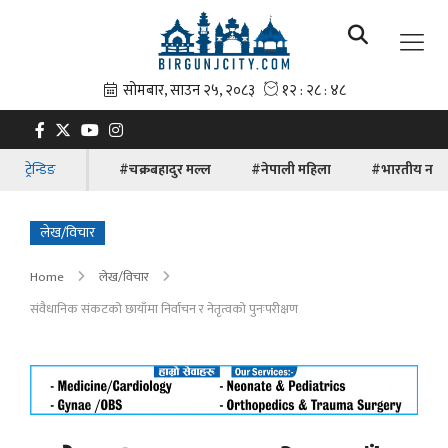
ट्रेन्डिङ
#चक्रबहादुर मल्ल
#नेपाली महिला
#भारतीय नाग
लेख/विचार
Home
लेख/विचार
संवैधानिक संकटको छायाँमा निर्वाचन र नेतृत्वको पुनःपरीक्षण