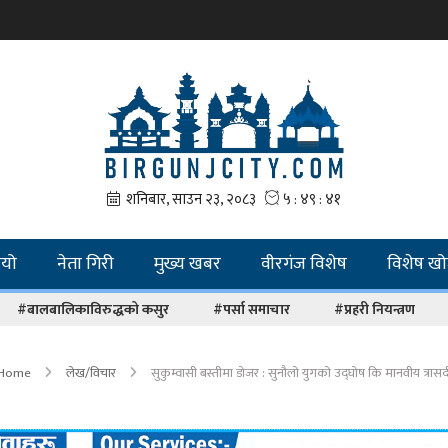
ियो
नेता गिरी
मुख्य खबर
वीरगंज विशेष
विशेष ख
#बालबालिकाविरुद्धको कसुर
#पर्सा समाचार
#प्रहरी नियन्त्रण
Home
लेख/विचार
सुकुम्वासी बस्तीमा डोजर : सुनौलो युगको उद्घोष कि मानवीय त्रासदी