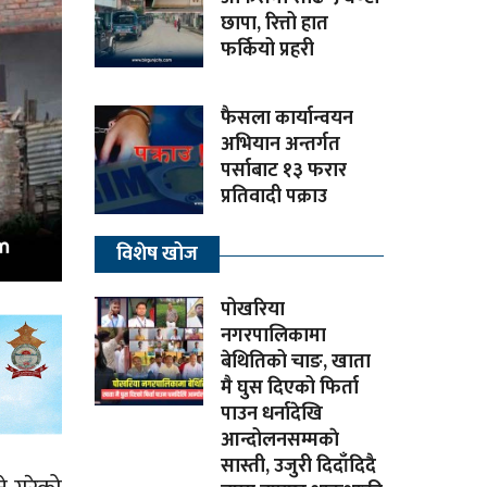
छापा, रित्तो हात
फर्कियो प्रहरी
फैसला कार्यान्वयन
अभियान अन्तर्गत
पर्साबाट १३ फरार
प्रतिवादी पक्राउ
विशेष खोज
पोखरिया
नगरपालिकामा
बेथितिको चाङ, खाता
मै घुस दिएको फिर्ता
पाउन धर्नादेखि
आन्दोलनसम्मकाे
सास्ती, उजुरी दिदाँदिदै