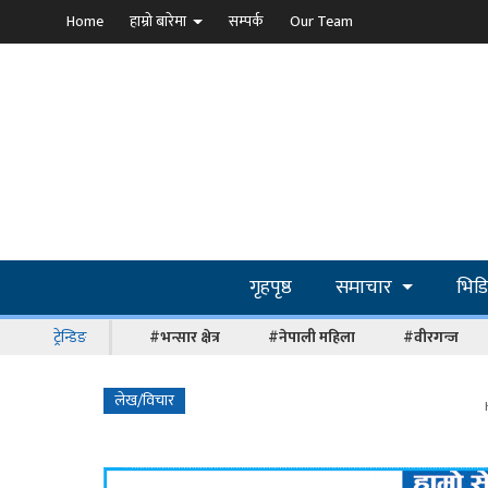
Home
हाम्रो बारेमा
सम्पर्क
Our Team
गृहपृष्ठ
समाचार
भिड
ट्रेन्डिङ
#भन्सार क्षेत्र
#नेपाली महिला
#वीरगन्ज
लेख/विचार