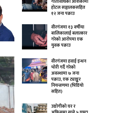
गतिविधिको आशंकामा
होटल सञ्चालकसहित
१२ जना पक्राउ
वीरगंजमा १३ वर्षीया
बालिकालाई बलात्कार
गरेको आरोपमा एक
युवक पक्राउ
वीरगंजमा हवाई इन्धन
चोरी गर्दै गरेको
अवस्थामा ७ जना
पक्राउ, एक ट्याङ्कर
नियन्त्रणमा (भिडियाे
सहित)
उद्योगीको घर र
अफिसमा साढे ५ घण्टा