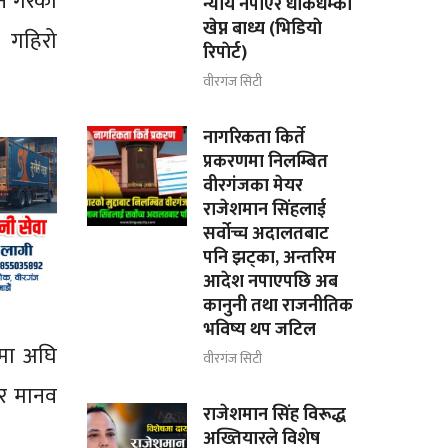
े गरेको
न्याय नपाएर धाकधम्की
खेप्न बाध्य (भिडियाे
ो गहिरो
रिपाेर्ट)
वीरगंज सिटी
नागरिकता किर्ते
प्रकरणमा निलम्बित
वीरगंजका मेयर
राजेशमान सिंहलाई
सर्वोच्च अदालतबाट
पनि झट्का, अन्तरिम
आदेश नपाएपछि अब
कानुनी तथा राजनीतिक
भविष्य थप जटिल
पमा अघि
वीरगंज सिटी
 र मानव
राजेशमान सिंह विरूद्ध
अख्तियारले विशेष