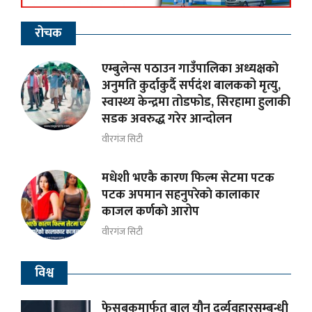
रोचक
एम्बुलेन्स पठाउन गाउँपालिका अध्यक्षकाे
अनुमति कुर्दाकुर्दै सर्पदंश बालकको मृत्यु,
स्वास्थ्य केन्द्रमा तोडफोड, सिरहामा हुलाकी
सडक अवरुद्ध गरेर आन्दोलन
वीरगंज सिटी
मधेशी भएकै कारण फिल्म सेटमा पटक
पटक अपमान सहनुपरेकाे कालाकार
काजल कर्णकाे आरोप
वीरगंज सिटी
विश्व
फेसबुकमार्फत बाल यौन दुर्व्यवहारसम्बन्धी