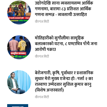
उद्योगदेखि साना व्यवसायसम्म आर्थिक
गणनामा, बारामा ८३ प्रतिशत आर्थिक
गणना सम्पन्न - व्यवसायी उत्साहित
वीरगंज सिटी
मोतिहारीको सुगौलीमा सामूहिक
बलात्कारको घटना, ८ घण्टाभित्र पाँचै जना
आरोपी पक्राउ
वीरगंज सिटी
बेरोजगारी, कृषि, पूर्वाधार र प्रशासनिक
सुधार मेराे मुख्य एजेन्डा हाे : पर्सा २ का
रास्वापा उम्मेदवार सुशिल कुमार कानु
(विशेष अन्तरवार्ता)
वीरगंज सिटी