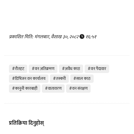
प्रकाशित मिति: मंगलबार, वैशाख ३०, २०८२
१६:५१
#रौतहट
#वन अतिक्रमण
#अवैध काठ
#वन पैदावार
#डिभिजन वन कार्यालय
#तस्करी
#साल काठ
#कानुनी कारबाही
#वातावरण
#वन संरक्षण
प्रतिक्रिया दिनुहोस्