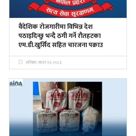
वैदेशिक रोजगारीमा विभिन्न देश
पठाइदिन्छु भन्दै ठगी गर्ने राैतहटका
एम.डी.खुर्सिद सहित चारजना पक्राउ
शनिबार, साउन २३, २०८३