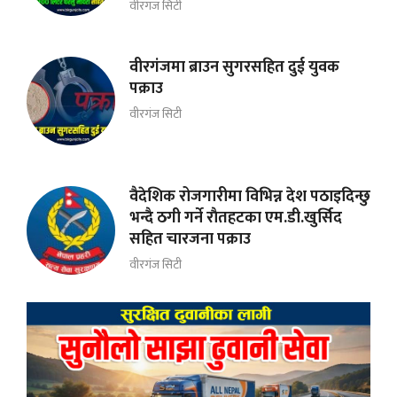
वीरगंज सिटी
वीरगंजमा ब्राउन सुगरसहित दुई युवक
पक्राउ
वीरगंज सिटी
वैदेशिक रोजगारीमा विभिन्न देश पठाइदिन्छु
भन्दै ठगी गर्ने राैतहटका एम.डी.खुर्सिद
सहित चारजना पक्राउ
वीरगंज सिटी