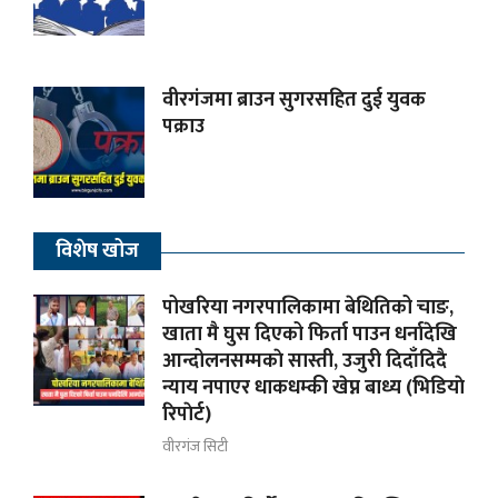
वीरगंजमा ब्राउन सुगरसहित दुई युवक
पक्राउ
विशेष खोज
पोखरिया नगरपालिकामा बेथितिको चाङ,
खाता मै घुस दिएको फिर्ता पाउन धर्नादेखि
आन्दोलनसम्मकाे सास्ती, उजुरी दिदाँदिदै
न्याय नपाएर धाकधम्की खेप्न बाध्य (भिडियाे
रिपाेर्ट)
वीरगंज सिटी