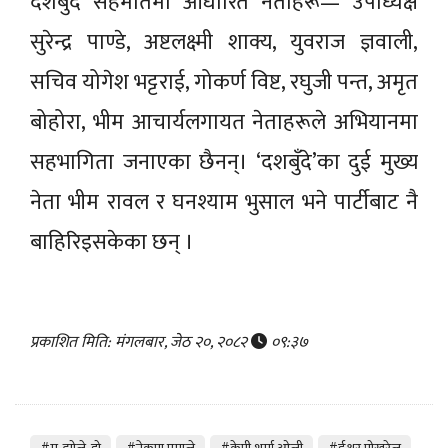
दशबुँदे सहमतिमा आधारित नेताहरू— उपाध्यक्ष
सुरेन्द्र पाण्डे, अष्टलक्ष्मी शाक्य, युवराज ज्ञवाली,
सचिव योगेश भट्टराई, गोकर्ण विष्ट, रघुजी पन्त, अमृत
बोहोरा, भीम आचार्यलगायत नेताहरूले अभियानमा
सहभागिता जनाएका छैनन्। ‘दशबुँदे’का दुई मुख्य
नेता भीम रावल र घनश्याम भुसाल भने पार्टीबाट नै
बाहिरिइसकेका छन् ।
प्रकाशित मिति: मंगलबार, जेठ २०, २०८२
०९:३७