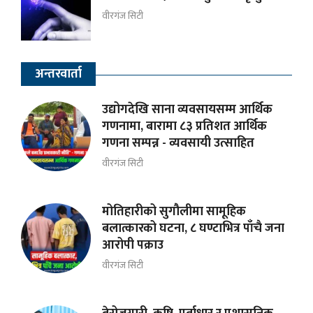
वीरगंज सिटी
अन्तरवार्ता
उद्योगदेखि साना व्यवसायसम्म आर्थिक
गणनामा, बारामा ८३ प्रतिशत आर्थिक
गणना सम्पन्न - व्यवसायी उत्साहित
वीरगंज सिटी
मोतिहारीको सुगौलीमा सामूहिक
बलात्कारको घटना, ८ घण्टाभित्र पाँचै जना
आरोपी पक्राउ
वीरगंज सिटी