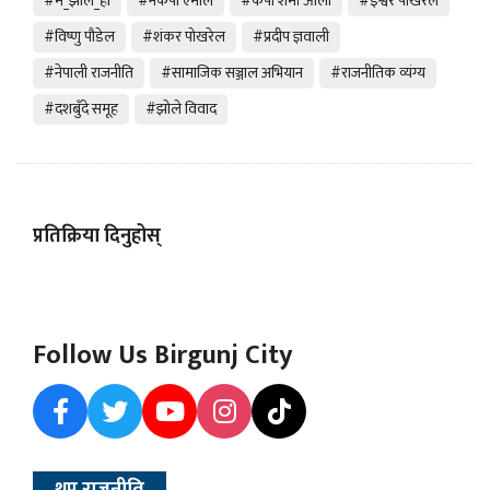
#म_झोले_हो
#नेकपा एमाले
#केपी शर्मा ओली
#ईश्वर पोखरेल
#विष्णु पौडेल
#शंकर पोखरेल
#प्रदीप ज्ञवाली
#नेपाली राजनीति
#सामाजिक सञ्जाल अभियान
#राजनीतिक व्यंग्य
#दशबुँदे समूह
#झोले विवाद
प्रतिक्रिया दिनुहोस्
Follow Us Birgunj City