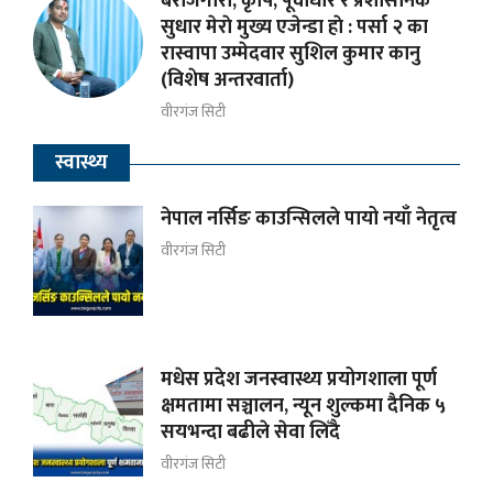
बेरोजगारी, कृषि, पूर्वाधार र प्रशासनिक
सुधार मेराे मुख्य एजेन्डा हाे : पर्सा २ का
रास्वापा उम्मेदवार सुशिल कुमार कानु
(विशेष अन्तरवार्ता)
वीरगंज सिटी
स्वास्थ्य
नेपाल नर्सिङ काउन्सिलले पायो नयाँ नेतृत्व
वीरगंज सिटी
मधेस प्रदेश जनस्वास्थ्य प्रयोगशाला पूर्ण
क्षमतामा सञ्चालन, न्यून शुल्कमा दैनिक ५
सयभन्दा बढीले सेवा लिँदै
वीरगंज सिटी