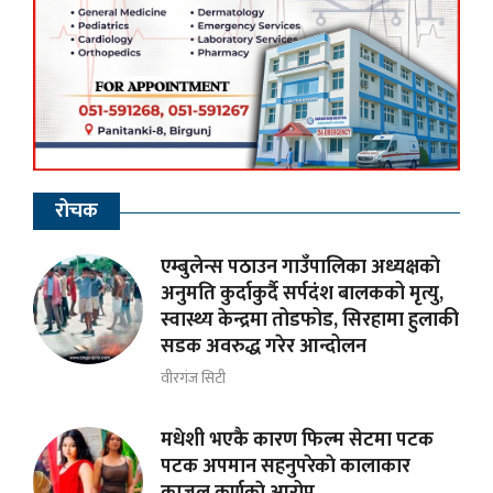
रोचक
एम्बुलेन्स पठाउन गाउँपालिका अध्यक्षकाे
अनुमति कुर्दाकुर्दै सर्पदंश बालकको मृत्यु,
स्वास्थ्य केन्द्रमा तोडफोड, सिरहामा हुलाकी
सडक अवरुद्ध गरेर आन्दोलन
वीरगंज सिटी
मधेशी भएकै कारण फिल्म सेटमा पटक
पटक अपमान सहनुपरेकाे कालाकार
काजल कर्णकाे आरोप