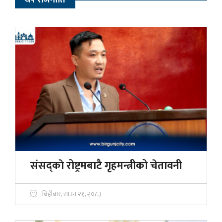
थप राजनीति
संसद्काे रोष्ट्रमबाटै गृहमन्त्रीको चेतावनी
बिहीबार, साउन २१, २०८३