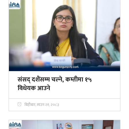
संसद् दशैंसम्म चल्ने, कम्तीमा १५
विधेयक आउने
बिहीबार, साउन २१, २०८३