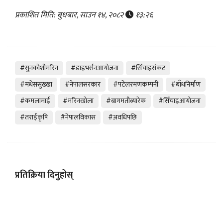
प्रकाशित मिति: बुधबार, साउन १४, २०८२
१३:२६
#सुनकोशीमरिन
#डाइभर्सनआयोजना
#सिँचाइसंकट
#मधेससुख्खा
#नेपालसरकार
#पटेलरमणकम्पनी
#बाँधनिर्माण
#कमलामाई
#मरिनखोला
#बागमतीब्यारेक
#सिँचाइआयोजना
#तराईकृषि
#नेपालविकास
#अवधिपछि
प्रतिक्रिया दिनुहोस्