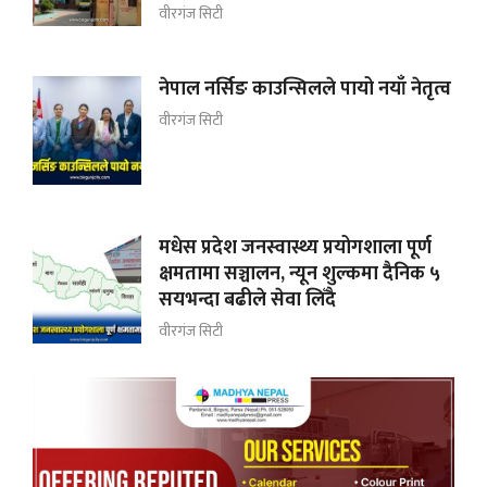
वीरगंज सिटी
नेपाल नर्सिङ काउन्सिलले पायो नयाँ नेतृत्व
वीरगंज सिटी
मधेस प्रदेश जनस्वास्थ्य प्रयोगशाला पूर्ण
क्षमतामा सञ्चालन, न्यून शुल्कमा दैनिक ५
सयभन्दा बढीले सेवा लिँदै
वीरगंज सिटी