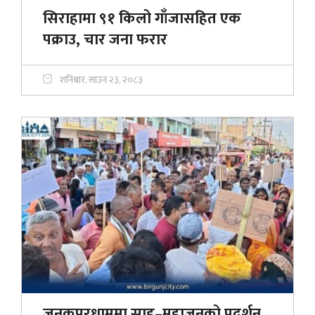
सिराहामा ९१ किलो गाँजासहित एक
पक्राउ, चार जना फरार
शनिबार, साउन २३, २०८३
जनकपुरधाममा साहु–महाजनको प्रदर्शन,