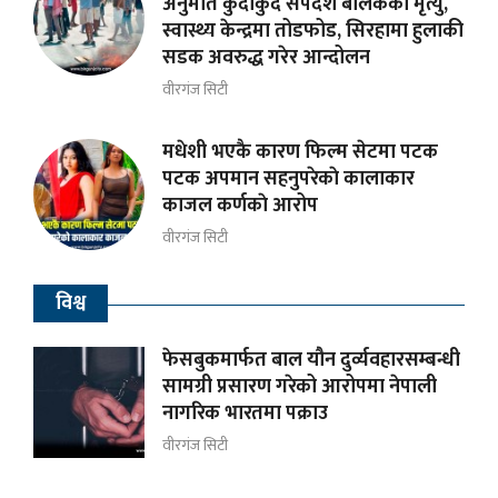
अनुमति कुर्दाकुर्दै सर्पदंश बालकको मृत्यु,
स्वास्थ्य केन्द्रमा तोडफोड, सिरहामा हुलाकी
सडक अवरुद्ध गरेर आन्दोलन
वीरगंज सिटी
मधेशी भएकै कारण फिल्म सेटमा पटक
पटक अपमान सहनुपरेकाे कालाकार
काजल कर्णकाे आरोप
वीरगंज सिटी
विश्व
फेसबुकमार्फत बाल यौन दुर्व्यवहारसम्बन्धी
सामग्री प्रसारण गरेको आरोपमा नेपाली
नागरिक भारतमा पक्राउ
वीरगंज सिटी