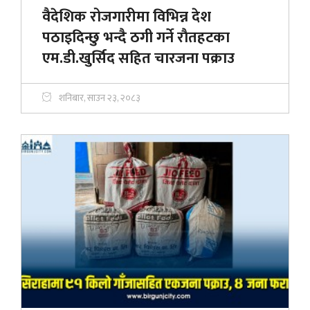
वैदेशिक रोजगारीमा विभिन्न देश
पठाइदिन्छु भन्दै ठगी गर्ने राैतहटका
एम.डी.खुर्सिद सहित चारजना पक्राउ
शनिबार, साउन २३, २०८३