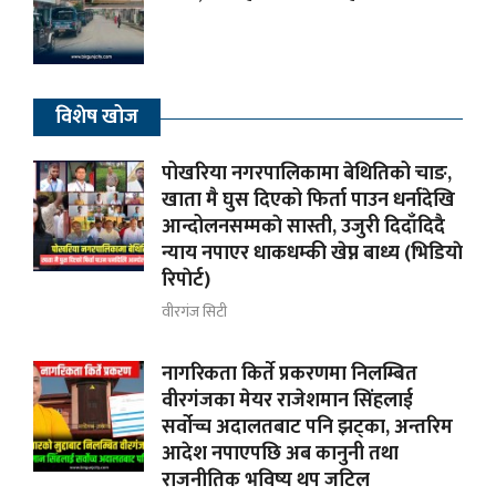
विशेष खोज
पोखरिया नगरपालिकामा बेथितिको चाङ,
खाता मै घुस दिएको फिर्ता पाउन धर्नादेखि
आन्दोलनसम्मकाे सास्ती, उजुरी दिदाँदिदै
न्याय नपाएर धाकधम्की खेप्न बाध्य (भिडियाे
रिपाेर्ट)
वीरगंज सिटी
नागरिकता किर्ते प्रकरणमा निलम्बित
वीरगंजका मेयर राजेशमान सिंहलाई
सर्वोच्च अदालतबाट पनि झट्का, अन्तरिम
आदेश नपाएपछि अब कानुनी तथा
राजनीतिक भविष्य थप जटिल