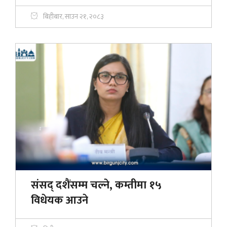
बिहीबार, साउन २१, २०८३
संसद् दशैंसम्म चल्ने, कम्तीमा १५
विधेयक आउने