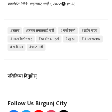
प्रकाशित मिति: आइतबार, भदौ ८, २०८२
१८:३१
#जसपा
#जनता समाजवादी पार्टी
#मन्त्री फिर्ता
#प्रदीप यादव
#नवलकिशोर साह
#डा वीरेन्द्र महतो
#रञ्जु झा
#नेपाल सरकार
#राजीनामा
#काठमाडौं
प्रतिक्रिया दिनुहोस्
Follow Us Birgunj City