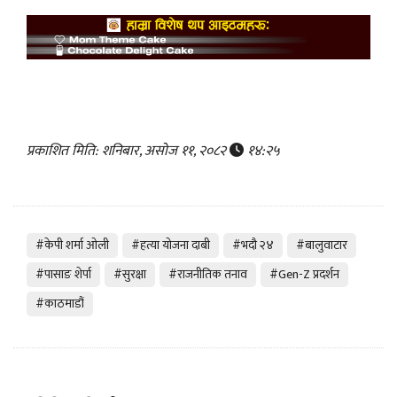
प्रकाशित मिति: शनिबार, असोज ११, २०८२
१४:२५
#केपी शर्मा ओली
#हत्या योजना दाबी
#भदौ २४
#बालुवाटार
#पासाङ शेर्पा
#सुरक्षा
#राजनीतिक तनाव
#Gen-Z प्रदर्शन
#काठमाडौं