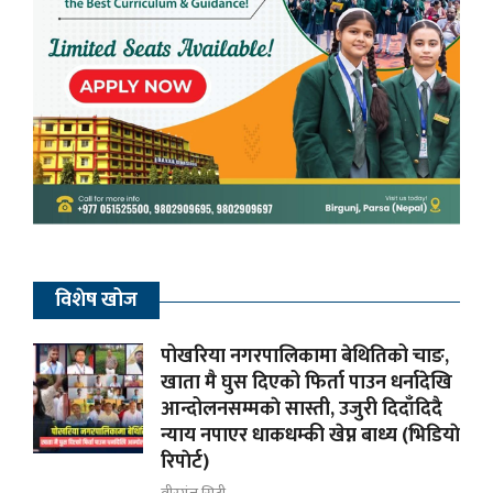
विशेष खोज
पोखरिया नगरपालिकामा बेथितिको चाङ,
खाता मै घुस दिएको फिर्ता पाउन धर्नादेखि
आन्दोलनसम्मकाे सास्ती, उजुरी दिदाँदिदै
न्याय नपाएर धाकधम्की खेप्न बाध्य (भिडियाे
रिपाेर्ट)