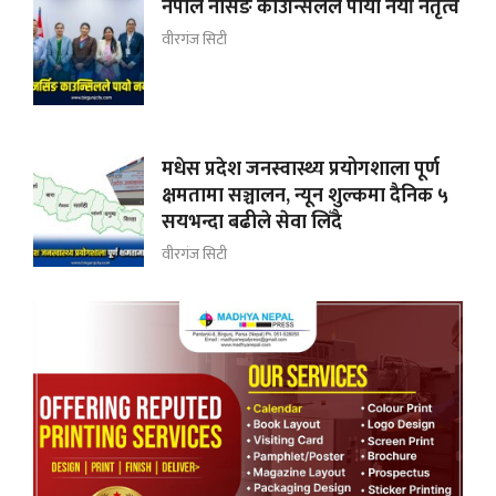
नेपाल नर्सिङ काउन्सिलले पायो नयाँ नेतृत्व
वीरगंज सिटी
मधेस प्रदेश जनस्वास्थ्य प्रयोगशाला पूर्ण
क्षमतामा सञ्चालन, न्यून शुल्कमा दैनिक ५
सयभन्दा बढीले सेवा लिँदै
वीरगंज सिटी