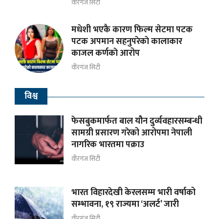
वीरगंज सिटी
मधेशी भएकै कारण फिल्म सेटमा पटक
पटक अपमान सहनुपरेकाे कालाकार
काजल कर्णकाे आरोप
वीरगंज सिटी
विश्व
फेसबुकमार्फत बाल यौन दुर्व्यवहारसम्बन्धी
सामग्री प्रसारण गरेको आरोपमा नेपाली
नागरिक भारतमा पक्राउ
वीरगंज सिटी
भारत विहारदेखी केरलसम्म भारी वर्षाको
सम्भावना, १९ राज्यमा ‘अलर्ट’ जारी
वीरगंज सिटी