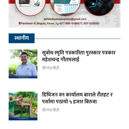
स्थानीय
सुबोध स्मृति पत्रकारिता पुरस्कार पत्रकार
महेशचन्द्र गौतमलाई
वीरगंज सिटी
डिभिजन वन कार्यालय बाराले रौतहट र
पर्सामा पठायो ५ हजार बिरुवा
वीरगंज सिटी