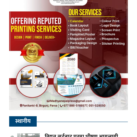
स्थानीय
विद्युत् सर्टबाट घरमा भीषण आगलागी,