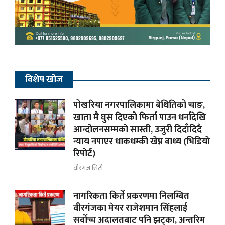
विशेष खोज
पोखरिया नगरपालिकामा बेथितिको चाङ,
खाता मै घुस दिएको फिर्ता पाउन धर्नादेखि
आन्दोलनसम्मकाे सास्ती, उजुरी दिदाँदिदै
न्याय नपाएर धाकधम्की खेप्न बाध्य (भिडियाे
रिपाेर्ट)
वीरगंज सिटी
नागरिकता किर्ते प्रकरणमा निलम्बित
वीरगंजका मेयर राजेशमान सिंहलाई
सर्वोच्च अदालतबाट पनि झट्का, अन्तरिम