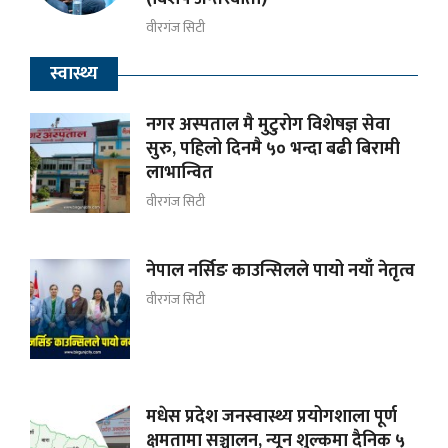
वीरगंज सिटी
स्वास्थ्य
नगर अस्पताल मै मुटुरोग विशेषज्ञ सेवा
सुरु, पहिलो दिनमै ५० भन्दा बढी बिरामी
लाभान्वित
वीरगंज सिटी
नेपाल नर्सिङ काउन्सिलले पायो नयाँ नेतृत्व
वीरगंज सिटी
मधेस प्रदेश जनस्वास्थ्य प्रयोगशाला पूर्ण
क्षमतामा सञ्चालन, न्यून शुल्कमा दैनिक ५