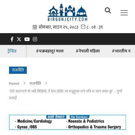
ट्रेन्डिङ
#चक्रबहादुर मल्ल
#नेपाली महिला
#भारतीय नाग
राजनीति
Home
राजनीति
‘तेरो कारणले यो सबै बिग्रियो, तँ देश छोडेर जा भन्नुहुन्छ भने पनि म जान तयार छु’ – दुर्गा
प्रसाईं