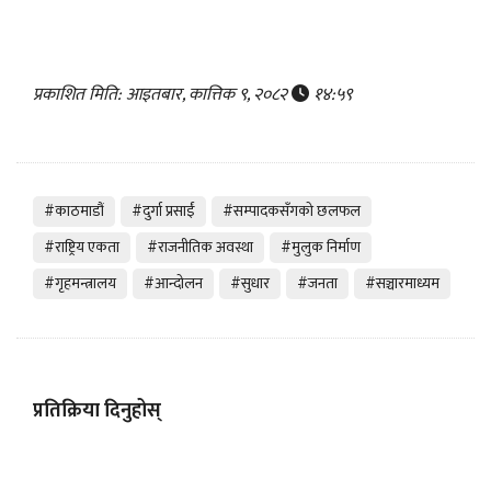
प्रकाशित मिति: आइतबार, कात्तिक ९, २०८२
१४:५९
#काठमाडौं
#दुर्गा प्रसाईं
#सम्पादकसँगको छलफल
#राष्ट्रिय एकता
#राजनीतिक अवस्था
#मुलुक निर्माण
#गृहमन्त्रालय
#आन्दोलन
#सुधार
#जनता
#सञ्चारमाध्यम
प्रतिक्रिया दिनुहोस्