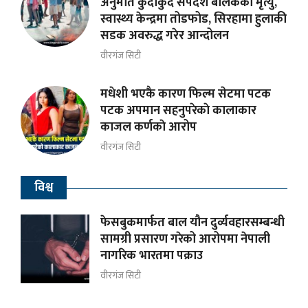
अनुमति कुर्दाकुर्दै सर्पदंश बालकको मृत्यु,
स्वास्थ्य केन्द्रमा तोडफोड, सिरहामा हुलाकी
सडक अवरुद्ध गरेर आन्दोलन
वीरगंज सिटी
मधेशी भएकै कारण फिल्म सेटमा पटक
पटक अपमान सहनुपरेकाे कालाकार
काजल कर्णकाे आरोप
वीरगंज सिटी
विश्व
फेसबुकमार्फत बाल यौन दुर्व्यवहारसम्बन्धी
सामग्री प्रसारण गरेको आरोपमा नेपाली
नागरिक भारतमा पक्राउ
वीरगंज सिटी