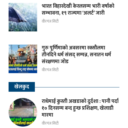
भारत विहारदेखी केरलसम्म भारी वर्षाको
सम्भावना, १९ राज्यमा ‘अलर्ट’ जारी
वीरगंज सिटी
गुरु पूर्णिमाको अवसरमा रक्सौलमा
तीनदिने धर्म संसद् सम्पन्न, सनातन धर्म
संरक्षणमा जोड
वीरगंज सिटी
खेलकुद
राधेमाई कुस्ती अखडाको दुर्दशा : पानी पर्दा
१० दिनसम्म बन्द हुन्छ प्रशिक्षण, खेलाडी
मारमा
वीरगंज सिटी