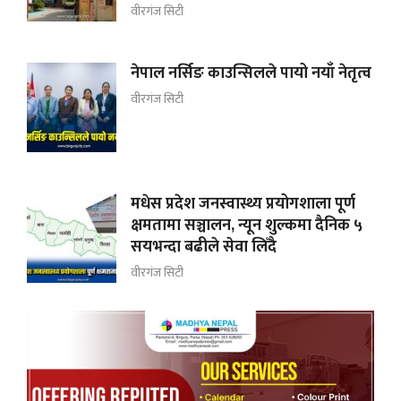
वीरगंज सिटी
नेपाल नर्सिङ काउन्सिलले पायो नयाँ नेतृत्व
वीरगंज सिटी
मधेस प्रदेश जनस्वास्थ्य प्रयोगशाला पूर्ण
क्षमतामा सञ्चालन, न्यून शुल्कमा दैनिक ५
सयभन्दा बढीले सेवा लिँदै
वीरगंज सिटी