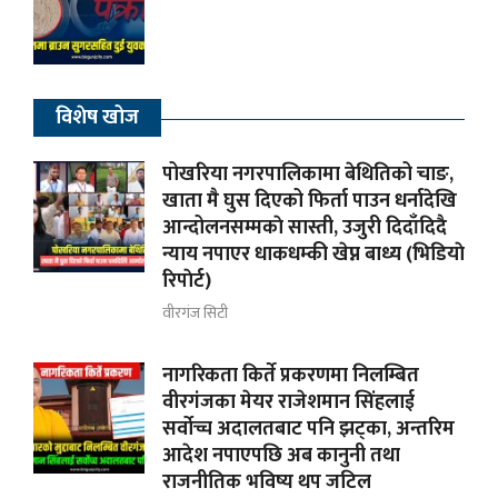
विशेष खोज
पोखरिया नगरपालिकामा बेथितिको चाङ,
खाता मै घुस दिएको फिर्ता पाउन धर्नादेखि
आन्दोलनसम्मकाे सास्ती, उजुरी दिदाँदिदै
न्याय नपाएर धाकधम्की खेप्न बाध्य (भिडियाे
रिपाेर्ट)
वीरगंज सिटी
नागरिकता किर्ते प्रकरणमा निलम्बित
वीरगंजका मेयर राजेशमान सिंहलाई
सर्वोच्च अदालतबाट पनि झट्का, अन्तरिम
आदेश नपाएपछि अब कानुनी तथा
राजनीतिक भविष्य थप जटिल