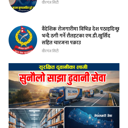
वीरगंज सिटी
वैदेशिक रोजगारीमा विभिन्न देश पठाइदिन्छु
भन्दै ठगी गर्ने राैतहटका एम.डी.खुर्सिद
सहित चारजना पक्राउ
वीरगंज सिटी