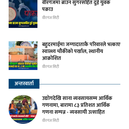
वीरगंजमा ब्राउन सुगरसहित दुई युवक
पक्राउ
वीरगंज सिटी
बहुदरमाईमा जग्गादाताकै परिवारले भत्काए
स्वास्थ्य चौकीको पर्खाल, स्थानीय
आक्रोशित
वीरगंज सिटी
अन्तरवार्ता
उद्योगदेखि साना व्यवसायसम्म आर्थिक
गणनामा, बारामा ८३ प्रतिशत आर्थिक
गणना सम्पन्न - व्यवसायी उत्साहित
वीरगंज सिटी