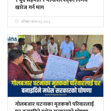
९ बुँदे सहमति र मन्त्रिपरिषद्को निर्णय
खारेज गर्न माग
शनिबार, साउन २३, २०८३
गोलबजार घटनाका मृतकको परिवारलाई