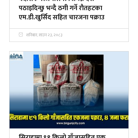
पठाइदिन्छु भन्दै ठगी गर्ने राैतहटका
एम.डी.खुर्सिद सहित चारजना पक्राउ
शनिबार, साउन २३, २०८३
सिराहामा ९१ किलो गाँजासहित एक