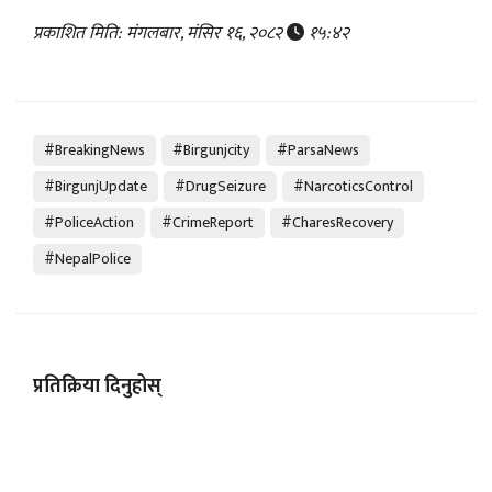
प्रकाशित मिति: मंगलबार, मंसिर १६, २०८२
१५:४२
#BreakingNews
#Birgunjcity
#ParsaNews
#BirgunjUpdate
#DrugSeizure
#NarcoticsControl
#PoliceAction
#CrimeReport
#CharesRecovery
#NepalPolice
प्रतिक्रिया दिनुहोस्