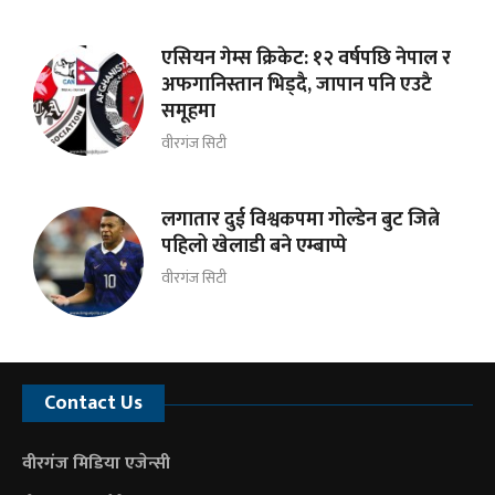
एसियन गेम्स क्रिकेट: १२ वर्षपछि नेपाल र
अफगानिस्तान भिड्दै, जापान पनि एउटै
समूहमा
वीरगंज सिटी
लगातार दुई विश्वकपमा गोल्डेन बुट जित्ने
पहिलो खेलाडी बने एम्बाप्पे
वीरगंज सिटी
Contact Us
वीरगंज मिडिया एजेन्सी