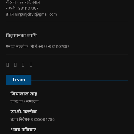
वीरगंज - १२ पर्सा, नेपाल
सम्पर्क : 9811107387
इमेलः
Birgunjcity1@gmail.com
विज्ञापनका लागि
एम.डी. मल्लीक | माे नं. +977-9811107387
Team
जियालाल साह
प्रकाशक / सम्पादक
एम.डी. मल्लीक
बजार निर्देशक 9855084786
अजय पजियार