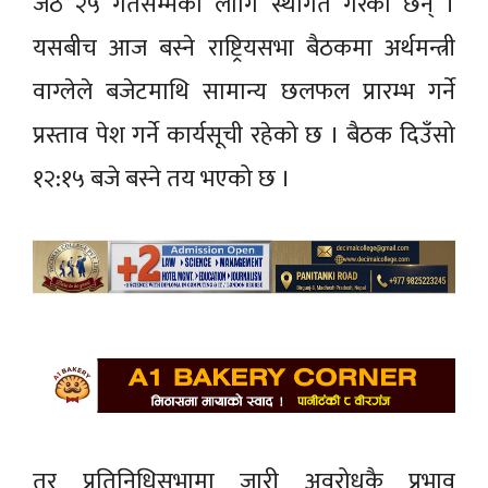
जेठ २५ गतेसम्मका लागि स्थगित गरेका छन् ।
यसबीच आज बस्ने राष्ट्रियसभा बैठकमा अर्थमन्त्री
वाग्लेले बजेटमाथि सामान्य छलफल प्रारम्भ गर्ने
प्रस्ताव पेश गर्ने कार्यसूची रहेको छ । बैठक दिउँसो
१२:१५ बजे बस्ने तय भएको छ ।
तर प्रतिनिधिसभामा जारी अवरोधकै प्रभाव