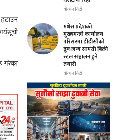
धरौटीमा रिहा
वीरगंज सिटी
ाट हटाउन
मधेस प्रदेशको
र्यसूची
मुख्यमन्त्री कार्यालय
परिसरमा डीडीसीको
दुग्धजन्य सामग्री बिक्री
स्टल सञ्चालन हुने
ह गरेका
तयारी
वीरगंज सिटी