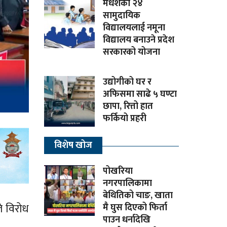
मधेशका २४
सामुदायिक
विद्यालयलाई नमूना
विद्यालय बनाउने प्रदेश
सरकारको योजना
उद्योगीको घर र
अफिसमा साढे ५ घण्टा
छापा, रित्तो हात
फर्कियो प्रहरी
विशेष खोज
पोखरिया
नगरपालिकामा
बेथितिको चाङ, खाता
े विरोध
मै घुस दिएको फिर्ता
पाउन धर्नादेखि