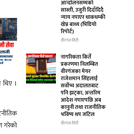
आन्दोलनसम्मकाे
सास्ती, उजुरी दिदाँदिदै
न्याय नपाएर धाकधम्की
खेप्न बाध्य (भिडियाे
रिपाेर्ट)
वीरगंज सिटी
नागरिकता किर्ते
प्रकरणमा निलम्बित
वीरगंजका मेयर
राजेशमान सिंहलाई
ा थिए ।
सर्वोच्च अदालतबाट
पनि झट्का, अन्तरिम
आदेश नपाएपछि अब
कानुनी तथा राजनीतिक
ूटनीतिक
भविष्य थप जटिल
वीरगंज सिटी
ण गरेको