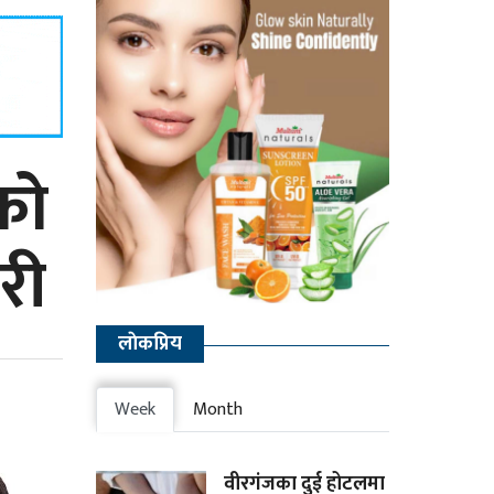
हको
री
लाेकप्रिय
Week
Month
वीरगंजका दुई होटलमा