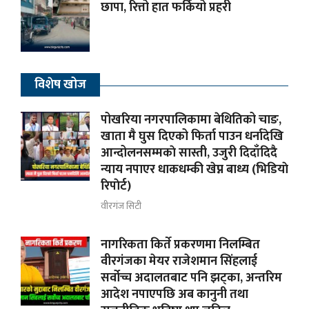
छापा, रित्तो हात फर्कियो प्रहरी
विशेष खोज
पोखरिया नगरपालिकामा बेथितिको चाङ,
खाता मै घुस दिएको फिर्ता पाउन धर्नादेखि
आन्दोलनसम्मकाे सास्ती, उजुरी दिदाँदिदै
न्याय नपाएर धाकधम्की खेप्न बाध्य (भिडियाे
रिपाेर्ट)
वीरगंज सिटी
नागरिकता किर्ते प्रकरणमा निलम्बित
वीरगंजका मेयर राजेशमान सिंहलाई
सर्वोच्च अदालतबाट पनि झट्का, अन्तरिम
आदेश नपाएपछि अब कानुनी तथा