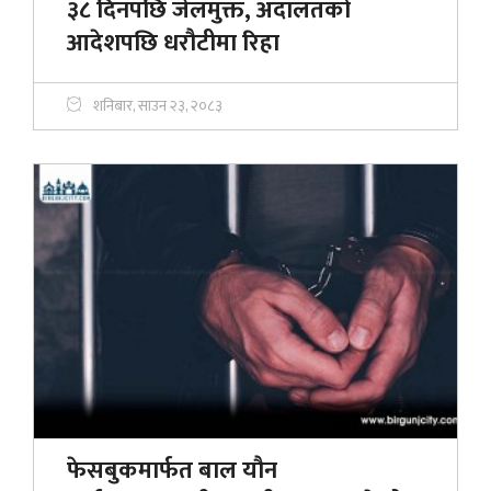
३८ दिनपछि जेलमुक्त, अदालतको
आदेशपछि धरौटीमा रिहा
शनिबार, साउन २३, २०८३
फेसबुकमार्फत बाल यौन