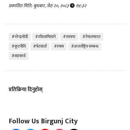
प्रकाशित मिति: बुधबार, जेठ २०, २०८३
१४:३२
#नरेन्द्रमोदी
#रविलामिछाने
#रास्वपा
#नेपालभारत
#कूटनीति
#भेटवार्ता
#एक्स
#अन्तर्राष्ट्रिय सम्बन्ध
#सहकार्य
प्रतिक्रिया दिनुहोस्
Follow Us Birgunj City