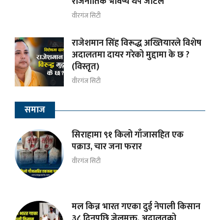
राजनीतिक भविष्य थप जटिल
वीरगंज सिटी
राजेशमान सिंह विरूद्ध अख्तियारले विशेष
अदालतमा दायर गरेको मुद्दामा के छ ?
(विस्तृत)
वीरगंज सिटी
समाज
सिराहामा ९१ किलो गाँजासहित एक
पक्राउ, चार जना फरार
वीरगंज सिटी
मल किन्न भारत गएका दुई नेपाली किसान
३८ दिनपछि जेलमुक्त, अदालतको