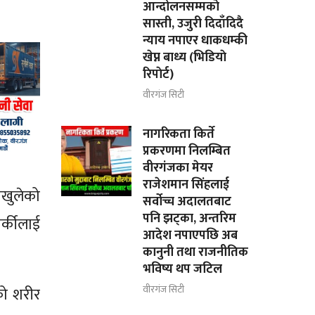
आन्दोलनसम्मकाे
सास्ती, उजुरी दिदाँदिदै
न्याय नपाएर धाकधम्की
खेप्न बाध्य (भिडियाे
रिपाेर्ट)
वीरगंज सिटी
नागरिकता किर्ते
प्रकरणमा निलम्बित
वीरगंजका मेयर
राजेशमान सिंहलाई
नखुलेको
सर्वोच्च अदालतबाट
पनि झट्का, अन्तरिम
र्कीलाई
आदेश नपाएपछि अब
कानुनी तथा राजनीतिक
भविष्य थप जटिल
वीरगंज सिटी
को शरीर