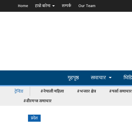
Home
हाम्रो बारेमा
सम्पर्क
Our Team
गृहपृष्ठ
समाचार
भिड
ट्रेन्डिङ
#नेपाली महिला
#भन्सार क्षेत्र
#पर्सा समाचार
#वीरगन्ज समाचार
प्रदेश