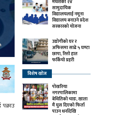
मधेशका २४
सामुदायिक
विद्यालयलाई नमूना
विद्यालय बनाउने प्रदेश
सरकारको योजना
उद्योगीको घर र
अफिसमा साढे ५ घण्टा
छापा, रित्तो हात
फर्कियो प्रहरी
विशेष खोज
पोखरिया
नगरपालिकामा
बेथितिको चाङ, खाता
 पक्राउ
मै घुस दिएको फिर्ता
पाउन धर्नादेखि