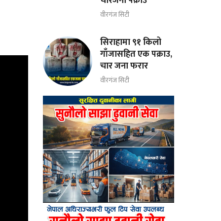
चारजना पक्राउ
वीरगंज सिटी
सिराहामा ९१ किलो
गाँजासहित एक पक्राउ,
चार जना फरार
वीरगंज सिटी