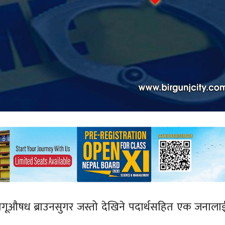
गूऔषध ब्राउनसुगर जस्तो देखिने पदार्थसहित एक जनालाई