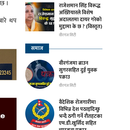
 छ ।
राजेशमान सिंह विरूद्ध
अख्तियारले विशेष
अदालतमा दायर गरेको
ारे थप
मुद्दामा के छ ? (विस्तृत)
वीरगंज सिटी
समाज
वीरगंजमा ब्राउन
सुगरसहित दुई युवक
पक्राउ
वीरगंज सिटी
वैदेशिक रोजगारीमा
विभिन्न देश पठाइदिन्छु
भन्दै ठगी गर्ने राैतहटका
एम.डी.खुर्सिद सहित