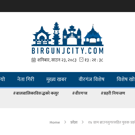
ियो
नेता गिरी
मुख्य खबर
वीरगंज विशेष
विशेष ख
#बालबालिकाविरुद्धको कसुर
#वीरगन्ज
#प्रहरी नियन्त्रण
Home
प्रदेश
१४ ग्राम ब्राउनसुगरसहित युवक प्रहर