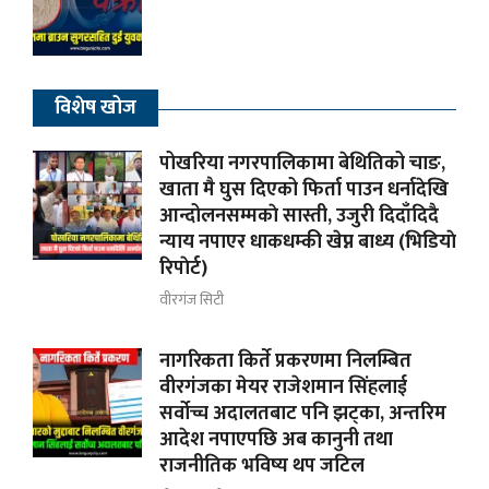
विशेष खोज
पोखरिया नगरपालिकामा बेथितिको चाङ,
खाता मै घुस दिएको फिर्ता पाउन धर्नादेखि
आन्दोलनसम्मकाे सास्ती, उजुरी दिदाँदिदै
न्याय नपाएर धाकधम्की खेप्न बाध्य (भिडियाे
रिपाेर्ट)
वीरगंज सिटी
नागरिकता किर्ते प्रकरणमा निलम्बित
वीरगंजका मेयर राजेशमान सिंहलाई
सर्वोच्च अदालतबाट पनि झट्का, अन्तरिम
आदेश नपाएपछि अब कानुनी तथा
राजनीतिक भविष्य थप जटिल