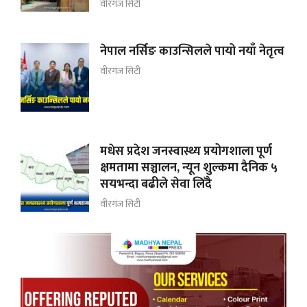
वीरगंज सिटी
नेपाल नर्सिङ काउन्सिलले पायो नयाँ नेतृत्व
वीरगंज सिटी
मधेस प्रदेश जनस्वास्थ्य प्रयोगशाला पूर्ण
क्षमतामा सञ्चालन, न्यून शुल्कमा दैनिक ५
सयभन्दा बढीले सेवा लिँदै
वीरगंज सिटी