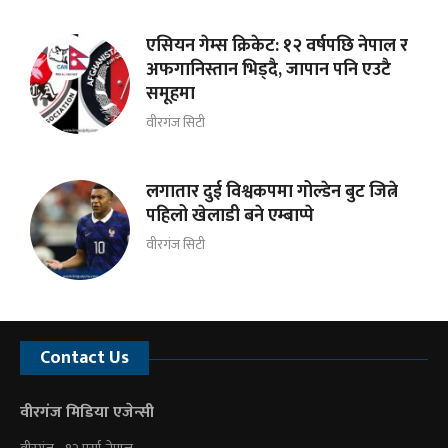
एसियन गेम्स क्रिकेट: १२ वर्षपछि नेपाल र
अफगानिस्तान भिड्दै, जापान पनि एउटै
समूहमा
वीरगंज सिटी
लगातार दुई विश्वकपमा गोल्डेन बुट जित्ने
पहिलो खेलाडी बने एम्बाप्पे
वीरगंज सिटी
Contact Us
वीरगंज मिडिया एजेन्सी