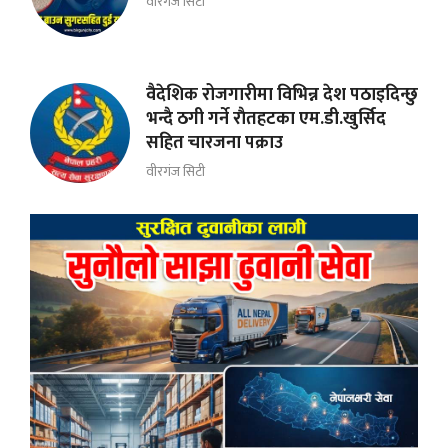
वीरगंज सिटी
वैदेशिक रोजगारीमा विभिन्न देश पठाइदिन्छु
भन्दै ठगी गर्ने राैतहटका एम.डी.खुर्सिद
सहित चारजना पक्राउ
वीरगंज सिटी