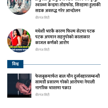
स्वास्थ्य केन्द्रमा तोडफोड, सिरहामा हुलाकी
सडक अवरुद्ध गरेर आन्दोलन
वीरगंज सिटी
मधेशी भएकै कारण फिल्म सेटमा पटक
पटक अपमान सहनुपरेकाे कालाकार
काजल कर्णकाे आरोप
वीरगंज सिटी
विश्व
फेसबुकमार्फत बाल यौन दुर्व्यवहारसम्बन्धी
सामग्री प्रसारण गरेको आरोपमा नेपाली
नागरिक भारतमा पक्राउ
वीरगंज सिटी