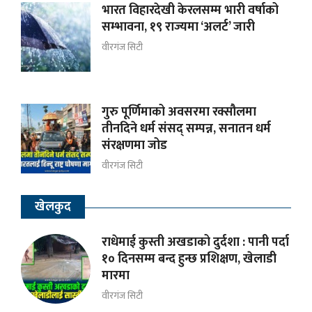
भारत विहारदेखी केरलसम्म भारी वर्षाको
सम्भावना, १९ राज्यमा ‘अलर्ट’ जारी
वीरगंज सिटी
गुरु पूर्णिमाको अवसरमा रक्सौलमा
तीनदिने धर्म संसद् सम्पन्न, सनातन धर्म
संरक्षणमा जोड
वीरगंज सिटी
खेलकुद
राधेमाई कुस्ती अखडाको दुर्दशा : पानी पर्दा
१० दिनसम्म बन्द हुन्छ प्रशिक्षण, खेलाडी
मारमा
वीरगंज सिटी