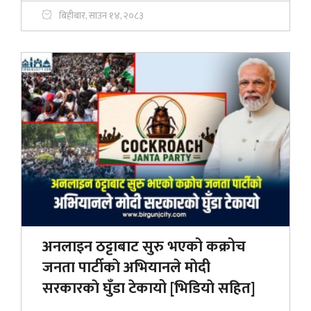
बिहीबार, साउन १४, २०८३
अनलाइन ठट्टाबाट सुरु भएको कक्रोच
जनता पार्टीकाे अभियानले माेदी
सरकारकाे घुँडा टेकायो [भिडियाे सहित]