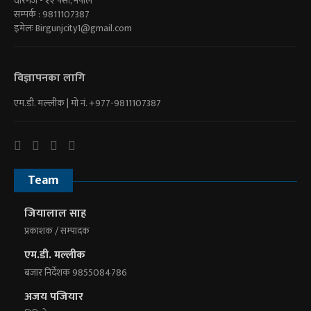
वीरगंज - १२ पर्सा, नेपाल
सम्पर्क : 9811107387
इमेलः
Birgunjcity1@gmail.com
विज्ञापनका लागि
एम.डी. मल्लीक | माे नं. +977-9811107387
Team
जियालाल साह
प्रकाशक / सम्पादक
एम.डी. मल्लीक
बजार निर्देशक 9855084786
अजय पजियार