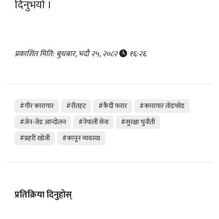
दिनुभयो ।
प्रकाशित मिति: बुधबार, भदौ २५, २०८२
१६:२६
#गौर कारागार
#रौतहट
#कैदी फरार
#कारागार तोडफोड
#जेन-जेड आन्दोलन
#नेपाली सेना
#सुरक्षा चुनौती
#प्रहरी खोजी
#कानून व्यवस्था
प्रतिक्रिया दिनुहोस्