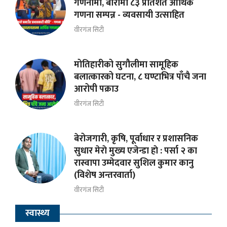
गणनामा, बारामा ८३ प्रतिशत आर्थिक
गणना सम्पन्न - व्यवसायी उत्साहित
वीरगंज सिटी
मोतिहारीको सुगौलीमा सामूहिक
बलात्कारको घटना, ८ घण्टाभित्र पाँचै जना
आरोपी पक्राउ
वीरगंज सिटी
बेरोजगारी, कृषि, पूर्वाधार र प्रशासनिक
सुधार मेराे मुख्य एजेन्डा हाे : पर्सा २ का
रास्वापा उम्मेदवार सुशिल कुमार कानु
(विशेष अन्तरवार्ता)
वीरगंज सिटी
स्वास्थ्य