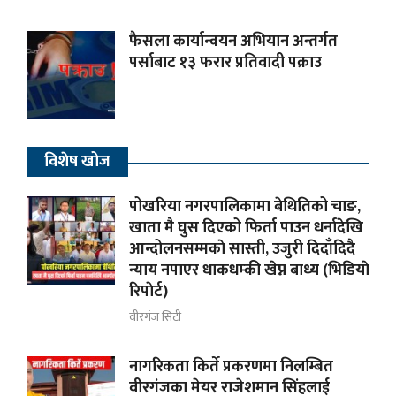
फैसला कार्यान्वयन अभियान अन्तर्गत
पर्साबाट १३ फरार प्रतिवादी पक्राउ
विशेष खोज
पोखरिया नगरपालिकामा बेथितिको चाङ,
खाता मै घुस दिएको फिर्ता पाउन धर्नादेखि
आन्दोलनसम्मकाे सास्ती, उजुरी दिदाँदिदै
न्याय नपाएर धाकधम्की खेप्न बाध्य (भिडियाे
रिपाेर्ट)
वीरगंज सिटी
नागरिकता किर्ते प्रकरणमा निलम्बित
वीरगंजका मेयर राजेशमान सिंहलाई