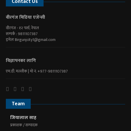
Contact Us
वीरगंज मिडिया एजेन्सी
वीरगंज - १२ पर्सा, नेपाल
सम्पर्क : 9811107387
इमेलः
Birgunjcity1@gmail.com
विज्ञापनका लागि
एम.डी. मल्लीक | माे नं. +977-9811107387
Team
जियालाल साह
प्रकाशक / सम्पादक