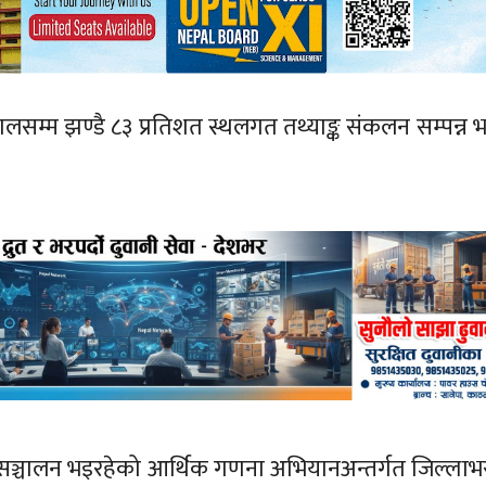
 हालसम्म झण्डै ८३ प्रतिशत स्थलगत तथ्याङ्क संकलन सम्पन्न
्वारा सञ्चालन भइरहेको आर्थिक गणना अभियानअन्तर्गत जिल्ल