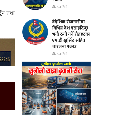
वीरगंज सिटी
द्धन तथा
वैदेशिक रोजगारीमा
विभिन्न देश पठाइदिन्छु
भन्दै ठगी गर्ने राैतहटका
एम.डी.खुर्सिद सहित
चारजना पक्राउ
वीरगंज सिटी