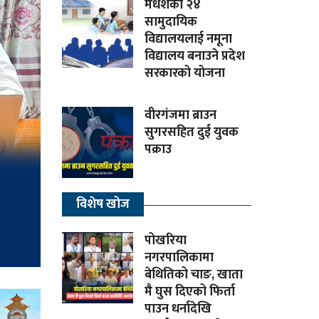
मधेशका २४
सामुदायिक
विद्यालयलाई नमूना
विद्यालय बनाउने प्रदेश
सरकारको योजना
वीरगंजमा ब्राउन
सुगरसहित दुई युवक
पक्राउ
विशेष खोज
पोखरिया
नगरपालिकामा
बेथितिको चाङ, खाता
मै घुस दिएको फिर्ता
पाउन धर्नादेखि