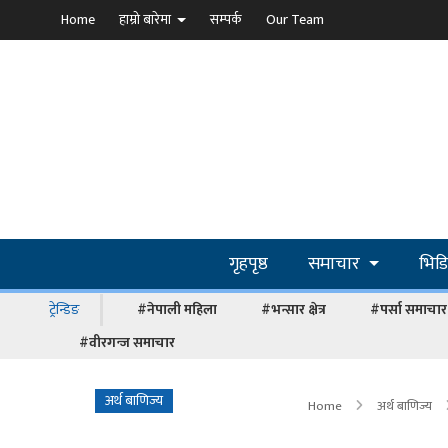
Home
हाम्रो बारेमा
सम्पर्क
Our Team
गृहपृष्ठ
समाचार
भिड
ट्रेन्डिङ
#नेपाली महिला
#भन्सार क्षेत्र
#पर्सा समाचार
#वीरगन्ज समाचार
अर्थ बाणिज्य
Home
अर्थ बाणिज्य