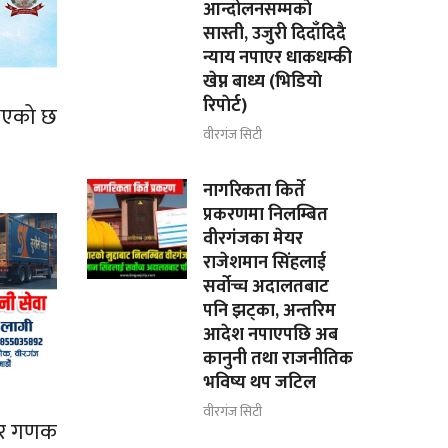
आन्दोलनसम्मकाे
सास्ती, उजुरी दिदाँदिदै
न्याय नपाएर धाकधम्की
खेप्न बाध्य (भिडियाे
रिपाेर्ट)
 भएको छ
वीरगंज सिटी
नागरिकता किर्ते
प्रकरणमा निलम्बित
वीरगंजका मेयर
राजेशमान सिंहलाई
सर्वोच्च अदालतबाट
पनि झट्का, अन्तरिम
आदेश नपाएपछि अब
कानुनी तथा राजनीतिक
भविष्य थप जटिल
वीरगंज सिटी
ाभर गणक