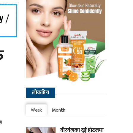
क
लाेकप्रिय
Week
Month
छ
वीरगंजका दुई होटलमा