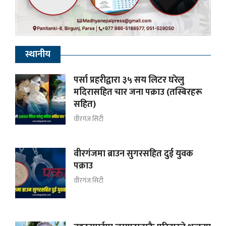
स्थानीय
पर्सा प्रहरीद्वारा ३५ सय लिटर घरेलु
मदिरासहित चार जना पक्राउ (तस्बिरहरू
सहित)
वीरगंज सिटी
वीरगंजमा ब्राउन सुगरसहित दुई युवक
पक्राउ
वीरगंज सिटी