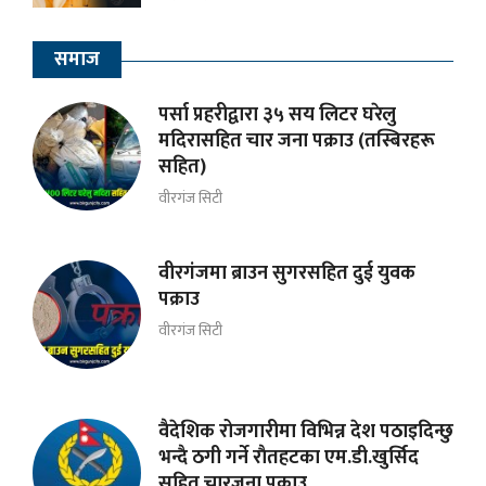
समाज
पर्सा प्रहरीद्वारा ३५ सय लिटर घरेलु
मदिरासहित चार जना पक्राउ (तस्बिरहरू
सहित)
वीरगंज सिटी
वीरगंजमा ब्राउन सुगरसहित दुई युवक
पक्राउ
वीरगंज सिटी
वैदेशिक रोजगारीमा विभिन्न देश पठाइदिन्छु
भन्दै ठगी गर्ने राैतहटका एम.डी.खुर्सिद
सहित चारजना पक्राउ