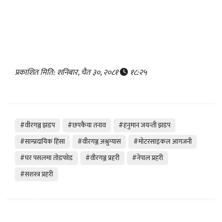
प्रकाशित मिति: शनिबार, चैत ३०, २०८१
१८:२५
#वीरगञ्ज झडप
#छपकैया तनाव
#हनुमान जयन्ती झडप
#साम्प्रदायिक हिंसा
#वीरगञ्ज अश्रुग्यास
#मोटरसाइकल आगजनी
#घर पसलमा तोडफोड
#वीरगञ्ज प्रहरी
#नेपाल प्रहरी
#सशस्त्र प्रहरी