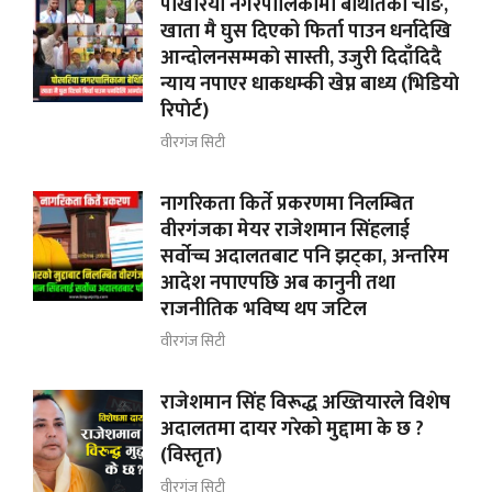
पोखरिया नगरपालिकामा बेथितिको चाङ,
खाता मै घुस दिएको फिर्ता पाउन धर्नादेखि
आन्दोलनसम्मकाे सास्ती, उजुरी दिदाँदिदै
न्याय नपाएर धाकधम्की खेप्न बाध्य (भिडियाे
रिपाेर्ट)
वीरगंज सिटी
नागरिकता किर्ते प्रकरणमा निलम्बित
वीरगंजका मेयर राजेशमान सिंहलाई
सर्वोच्च अदालतबाट पनि झट्का, अन्तरिम
आदेश नपाएपछि अब कानुनी तथा
राजनीतिक भविष्य थप जटिल
वीरगंज सिटी
राजेशमान सिंह विरूद्ध अख्तियारले विशेष
अदालतमा दायर गरेको मुद्दामा के छ ?
(विस्तृत)
वीरगंज सिटी