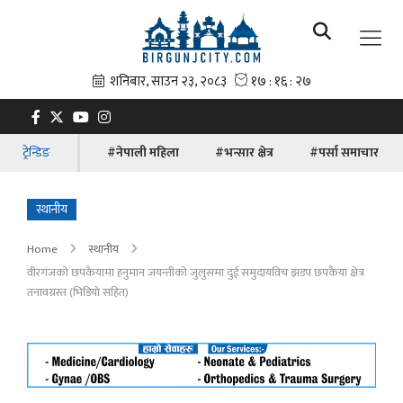
ट्रेन्डिङ
#नेपाली महिला
#भन्सार क्षेत्र
#पर्सा समाचार
स्थानीय
Home
स्थानीय
वीरगंजको छपकैयामा हनुमान जयन्तीको जुलुसमा दुई समुदायविच झडप छपकैया क्षेत्र
तनावग्रस्त (भिडियाे सहित)