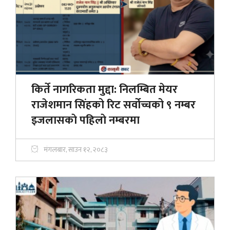
किर्ते नागरिकता मुद्दा: निलम्बित मेयर
राजेशमान सिंहको रिट सर्वोच्चको ९ नम्बर
इजलासकाे पहिलाे नम्बरमा
मंगलबार, साउन १२, २०८३