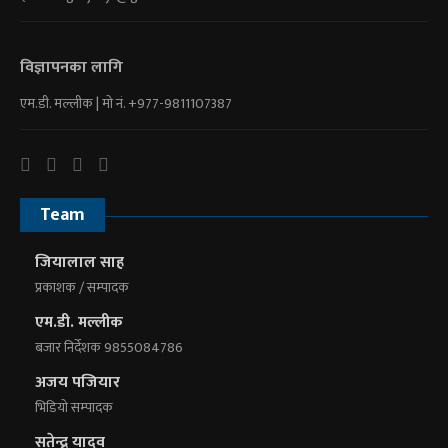
विज्ञापनका लागि
एम.डी. मल्लीक | माे नं. +977-9811107387
Team
जियालाल साह
प्रकाशक / सम्पादक
एम.डी. मल्लीक
बजार निर्देशक 9855084786
अजय पजियार
भिडियाे सम्पादक
सतेन्द्र यादव