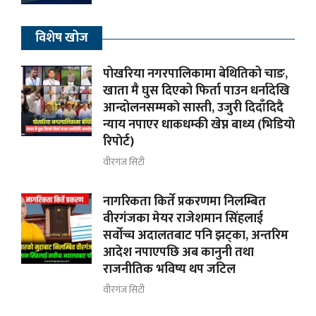
विशेष खोज
पोखरिया नगरपालिकामा बेथितिको चाङ,
खाता मै घुस दिएको फिर्ता पाउन धर्नादेखि
आन्दोलनसम्मकाे सास्ती, उजुरी दिदाँदिदै
न्याय नपाएर धाकधम्की खेप्न बाध्य (भिडियाे
रिपाेर्ट)
वीरगंज सिटी
नागरिकता किर्ते प्रकरणमा निलम्बित
वीरगंजका मेयर राजेशमान सिंहलाई
सर्वोच्च अदालतबाट पनि झट्का, अन्तरिम
आदेश नपाएपछि अब कानुनी तथा
राजनीतिक भविष्य थप जटिल
वीरगंज सिटी