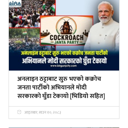
अनलाइन ठट्टाबाट सुरु भएको कक्रोच
जनता पार्टीकाे अभियानले माेदी
सरकारकाे घुँडा टेकायो [भिडियाे सहित]
आइतबार, साउन १०, २०८३