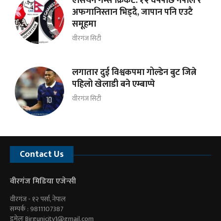
एसियन गेम्स क्रिकेट: १२ वर्षपछि नेपाल र
अफगानिस्तान भिड्दै, जापान पनि एउटै
समूहमा
वीरगंज सिटी
लगातार दुई विश्वकपमा गोल्डेन बुट जित्ने
पहिलो खेलाडी बने एम्बाप्पे
वीरगंज सिटी
Contact Us
वीरगंज मिडिया एजेन्सी
वीरगंज - १२ पर्सा, नेपाल
सम्पर्क : 9811107387
इमेलः
Birgunjcity1@gmail.com