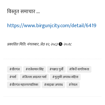
विस्तृत समाचार ...
https://www.birgunjcity.com/detail/6419
प्रकाशित मिति: मंगलबार, जेठ १२, २०८३
२०:१८
#वीरगंज
#राजेशमान सिंह
#पक्राउ पुर्जी
#किर्ते नागरिकता
#पर्सा
#जिल्ला अदालत पर्सा
#मुलुकी अपराध संहिता
#वीरगंज महानगरपालिका
#साइबर अपराध
#नेपाल