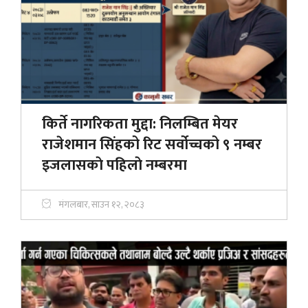
किर्ते नागरिकता मुद्दा: निलम्बित मेयर
राजेशमान सिंहको रिट सर्वोच्चको ९ नम्बर
इजलासकाे पहिलाे नम्बरमा
मंगलबार, साउन १२, २०८३