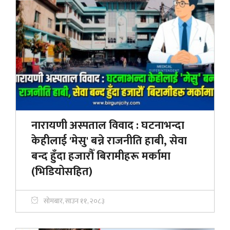
नारायणी अस्पताल विवाद : घटनाभन्दा
केहीलाई 'मेसु' बन्ने राजनीति हाबी, सेवा
बन्द हुँदा हजाराैँ बिरामीहरू मर्कामा
(भिडियोसहित)
सोमबार, साउन ११, २०८३