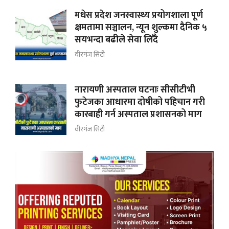
मधेस प्रदेश जनस्वास्थ्य प्रयोगशाला पूर्ण
क्षमतामा सञ्चालन, न्यून शुल्कमा दैनिक ५
सयभन्दा बढीले सेवा लिँदै
वीरगंज सिटी
नारायणी अस्पताल घटनाः सीसीटीभी
फुटेजका आधारमा दोषीको पहिचान गरी
कारबाही गर्न अस्पताल प्रशासनको माग
वीरगंज सिटी