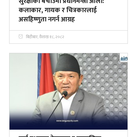
सुरक्षाको बचाउमा प्रधानमन्त्री ओली:
कलाकार, गायक र चित्रकारलाई
असहिष्णुता नगर्न आग्रह
बिहीबार, वैशाख १८, २०८२