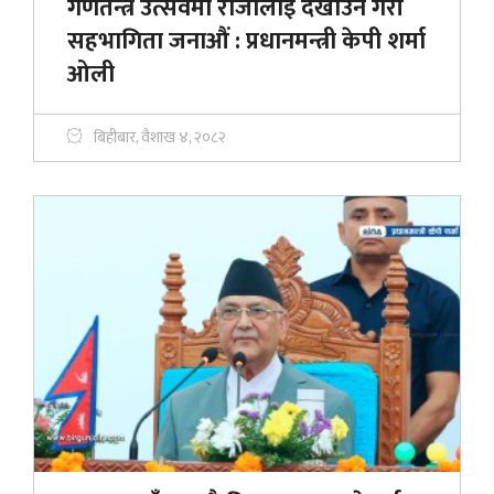
गणतन्त्र उत्सवमा राजालाई देखाउने गरी
सहभागिता जनाऔं : प्रधानमन्त्री केपी शर्मा
ओली
बिहीबार, वैशाख ४, २०८२