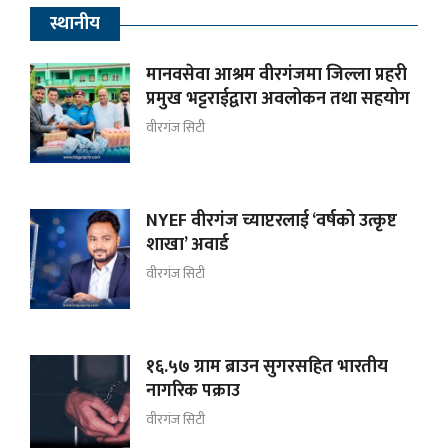
स्थानीय
मानवसेवा आश्रम वीरगंजमा जिल्ला प्रहरी
प्रमुख भट्टराईद्वारा अवलोकन तथा सहयोग
वीरगंज सिटी
NYEF वीरगंज च्याप्टरलाई ‘वर्षको उत्कृष्ट
शाखा’ अवार्ड
वीरगंज सिटी
१६.५७ ग्राम ब्राउन सुगरसहित भारतीय
नागरिक पक्राउ
वीरगंज सिटी