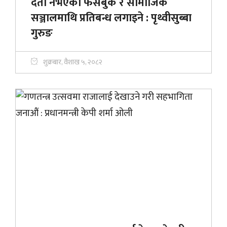
दर्ता नभएका फेसबुक र सामाजिक
सञ्जालमाथि प्रतिबन्ध लगाइने : पृथ्वीसुब्बा
गुरुङ
शुक्रबार, वैशाख ५, २०८२