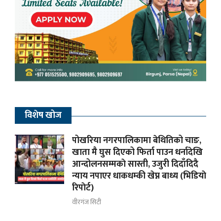
विशेष खोज
पोखरिया नगरपालिकामा बेथितिको चाङ,
खाता मै घुस दिएको फिर्ता पाउन धर्नादेखि
आन्दोलनसम्मकाे सास्ती, उजुरी दिदाँदिदै
न्याय नपाएर धाकधम्की खेप्न बाध्य (भिडियाे
रिपाेर्ट)
वीरगंज सिटी