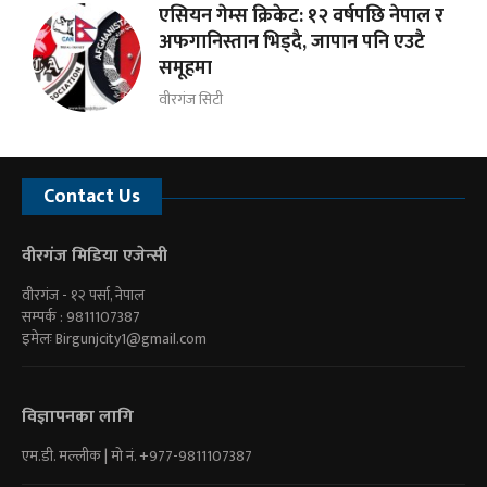
एसियन गेम्स क्रिकेट: १२ वर्षपछि नेपाल र
अफगानिस्तान भिड्दै, जापान पनि एउटै
समूहमा
वीरगंज सिटी
Contact Us
वीरगंज मिडिया एजेन्सी
वीरगंज - १२ पर्सा, नेपाल
सम्पर्क : 9811107387
इमेलः
Birgunjcity1@gmail.com
विज्ञापनका लागि
एम.डी. मल्लीक | माे नं. +977-9811107387