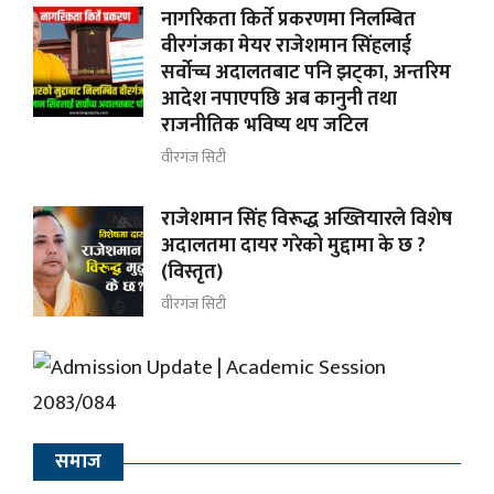
नागरिकता किर्ते प्रकरणमा निलम्बित
वीरगंजका मेयर राजेशमान सिंहलाई
सर्वोच्च अदालतबाट पनि झट्का, अन्तरिम
आदेश नपाएपछि अब कानुनी तथा
राजनीतिक भविष्य थप जटिल
वीरगंज सिटी
राजेशमान सिंह विरूद्ध अख्तियारले विशेष
अदालतमा दायर गरेको मुद्दामा के छ ?
(विस्तृत)
वीरगंज सिटी
समाज