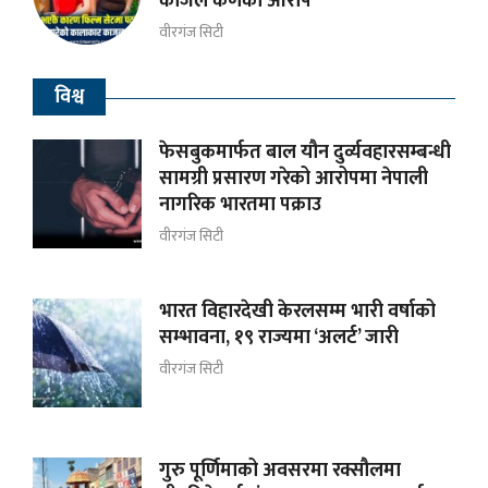
काजल कर्णकाे आरोप
वीरगंज सिटी
विश्व
फेसबुकमार्फत बाल यौन दुर्व्यवहारसम्बन्धी
सामग्री प्रसारण गरेको आरोपमा नेपाली
नागरिक भारतमा पक्राउ
वीरगंज सिटी
भारत विहारदेखी केरलसम्म भारी वर्षाको
सम्भावना, १९ राज्यमा ‘अलर्ट’ जारी
वीरगंज सिटी
गुरु पूर्णिमाको अवसरमा रक्सौलमा