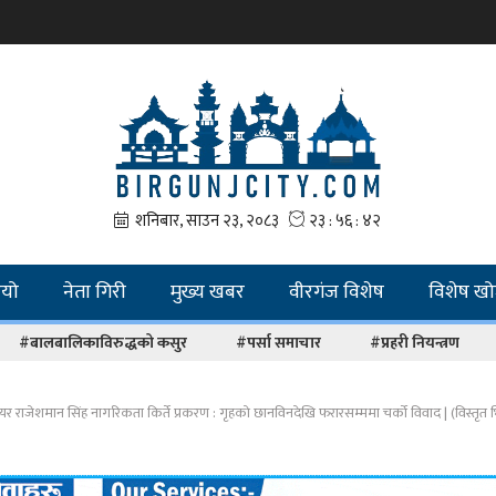
ियो
नेता गिरी
मुख्य खबर
वीरगंज विशेष
विशेष ख
#बालबालिकाविरुद्धको कसुर
#पर्सा समाचार
#प्रहरी नियन्त्रण
र राजेशमान सिंह नागरिकता किर्ते प्रकरण : गृहकाे छानविनदेखि फरारसम्ममा चर्को विवाद | (विस्तृत भ