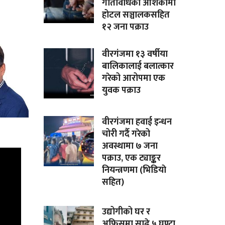
गतिविधिको आशंकामा
होटल सञ्चालकसहित
१२ जना पक्राउ
वीरगंजमा १३ वर्षीया
बालिकालाई बलात्कार
गरेको आरोपमा एक
युवक पक्राउ
वीरगंजमा हवाई इन्धन
चोरी गर्दै गरेको
अवस्थामा ७ जना
पक्राउ, एक ट्याङ्कर
नियन्त्रणमा (भिडियाे
सहित)
उद्योगीको घर र
अफिसमा साढे ५ घण्टा