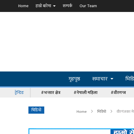
Home
हाम्रो बारेमा
सम्पर्क
Our Team
गृहपृष्ठ
समाचार
भिड
ट्रेन्डिङ
#भन्सार क्षेत्र
#नेपाली महिला
#वीरगन्ज
भिडियो
Home
भिडियो
वीरगंजका मेय