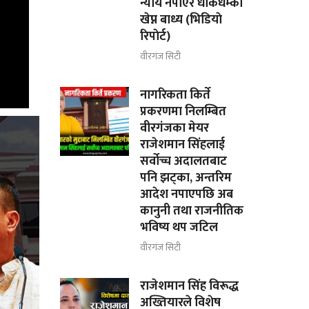
न्याय नपाएर धाकधम्की
खेप्न बाध्य (भिडियाे
रिपाेर्ट)
वीरगंज सिटी
नागरिकता किर्ते
प्रकरणमा निलम्बित
वीरगंजका मेयर
राजेशमान सिंहलाई
सर्वोच्च अदालतबाट
पनि झट्का, अन्तरिम
आदेश नपाएपछि अब
कानुनी तथा राजनीतिक
भविष्य थप जटिल
वीरगंज सिटी
राजेशमान सिंह विरूद्ध
अख्तियारले विशेष