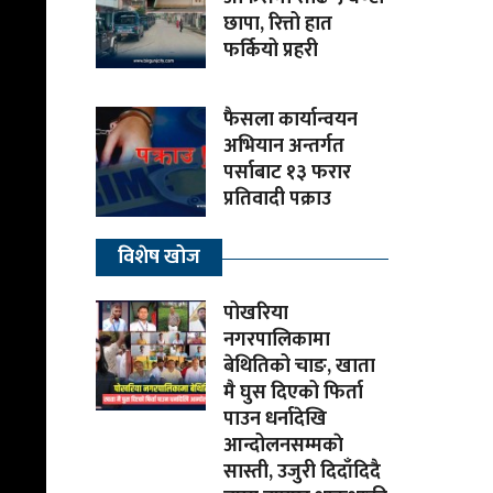
छापा, रित्तो हात
फर्कियो प्रहरी
फैसला कार्यान्वयन
अभियान अन्तर्गत
पर्साबाट १३ फरार
प्रतिवादी पक्राउ
विशेष खोज
पोखरिया
नगरपालिकामा
बेथितिको चाङ, खाता
मै घुस दिएको फिर्ता
पाउन धर्नादेखि
आन्दोलनसम्मकाे
सास्ती, उजुरी दिदाँदिदै