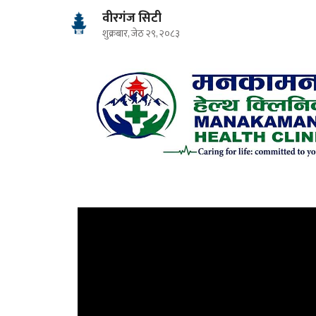
वीरगंज सिटी
शुक्रबार, जेठ २९, २०८३