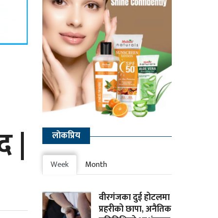
द |
लाेकप्रिय
Week
Month
वीरगंजका दुई होटलमा
प्रहरीको छापा, अनैतिक