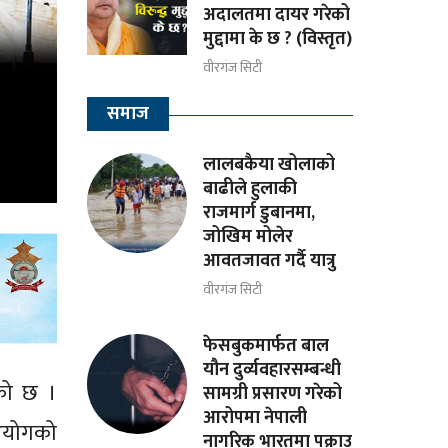
अदालतमा दायर गरेको
मुद्दामा के छ ? (विस्तृत)
वीरगंज सिटी
समाज
लालबकैया खोलाको
बाढीले हुलाकी
राजमार्ग डुबानमा,
जोखिम मोलेर
आवतजावत गर्दै यात्रु
वीरगंज सिटी
फेसबुकमार्फत बाल
यौन दुर्व्यवहारसम्बन्धी
ेको छ ।
सामग्री प्रसारण गरेको
आरोपमा नेपाली
 आयोगको
नागरिक भारतमा पक्राउ