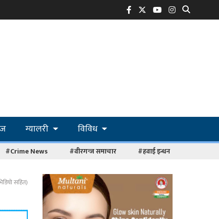
ोज
ग्यालरी
विविध
#Crime News
#वीरगन्ज समाचार
#हवाई इन्धन
िडियाे सहित)