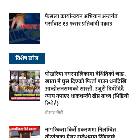
फैसला कार्यान्वयन अभियान अन्तर्गत
पर्साबाट १३ फरार प्रतिवादी पक्राउ
विशेष खोज
पोखरिया नगरपालिकामा बेथितिको चाङ,
खाता मै घुस दिएको फिर्ता पाउन धर्नादेखि
आन्दोलनसम्मकाे सास्ती, उजुरी दिदाँदिदै
न्याय नपाएर धाकधम्की खेप्न बाध्य (भिडियाे
रिपाेर्ट)
वीरगंज सिटी
नागरिकता किर्ते प्रकरणमा निलम्बित
वीरगंजका मेयर राजेशमान सिंहलाई