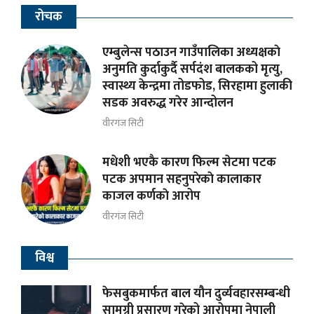
रोचक
एम्बुलेन्स पठाउन गाउँपालिका अध्यक्षकाे
अनुमति कुर्दाकुर्दै सर्पदंश बालकको मृत्यु,
स्वास्थ्य केन्द्रमा तोडफोड, सिरहामा हुलाकी
सडक अवरुद्ध गरेर आन्दोलन
वीरगंज सिटी
मधेशी भएकै कारण फिल्म सेटमा पटक
पटक अपमान सहनुपरेकाे कालाकार
काजल कर्णकाे आरोप
वीरगंज सिटी
विश्व
फेसबुकमार्फत बाल यौन दुर्व्यवहारसम्बन्धी
सामग्री प्रसारण गरेको आरोपमा नेपाली