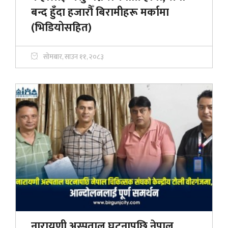
बन्द हुँदा हजाराैँ बिरामीहरू मर्कामा
(भिडियोसहित)
सोमबार, साउन ११, २०८३
नारायणी अस्पताल घटनापछि नेपाल