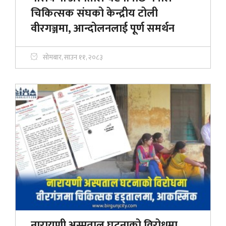
चिकित्सक संघको केन्द्रीय टोली
वीरगञ्जमा, आन्दोलनलाई पूर्ण समर्थन
सोमबार, साउन ११, २०८३
नारायणी अस्पताल घटनाको विरोधमा