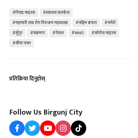
#निपाह भाइरस
#स्वास्थ्य सतर्कता
#महामारी तथा रोग नियन्त्रण महाशाखा
#पश्चिम बंगाल
#चमेरो
#सुँगुर
#संक्रमण
#नेपाल
#WHO
#कोरोना भाइरस
#सीमा नाका
प्रतिक्रिया दिनुहोस्
Follow Us Birgunj City