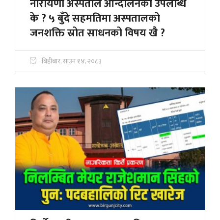
नारायणी अस्पताल आन्दोलनको उपलब्धि
के ? ५ बुँदे सहमतिमा अस्पतालकाे
जनशक्ति स्रोत साधनको विषय खै ?
बिहीबार, साउन १४, २०८३