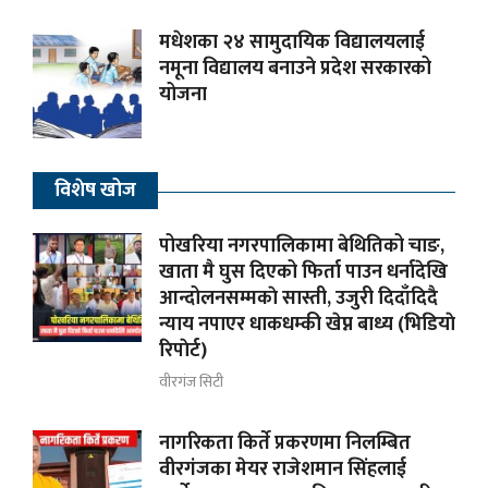
मधेशका २४ सामुदायिक विद्यालयलाई
नमूना विद्यालय बनाउने प्रदेश सरकारको
योजना
विशेष खोज
पोखरिया नगरपालिकामा बेथितिको चाङ,
खाता मै घुस दिएको फिर्ता पाउन धर्नादेखि
आन्दोलनसम्मकाे सास्ती, उजुरी दिदाँदिदै
न्याय नपाएर धाकधम्की खेप्न बाध्य (भिडियाे
रिपाेर्ट)
वीरगंज सिटी
नागरिकता किर्ते प्रकरणमा निलम्बित
वीरगंजका मेयर राजेशमान सिंहलाई