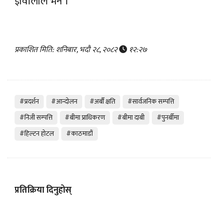
ज्ञवालीले भने ।
प्रकाशित मिति: शनिबार, भदौ २८, २०८२
१२:२७
#प्रदर्शन
#आन्दोलन
#अर्बौं क्षति
#सार्वजनिक सम्पत्ति
#निजी सम्पत्ति
#बीमा प्राधिकरण
#बीमा दाबी
#पुनर्बीमा
#हिल्टन होटल
#काठमाडौं
प्रतिक्रिया दिनुहोस्