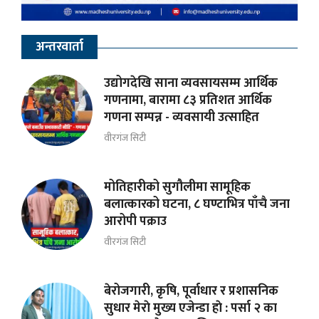
अन्तरवार्ता
उद्योगदेखि साना व्यवसायसम्म आर्थिक
गणनामा, बारामा ८३ प्रतिशत आर्थिक
गणना सम्पन्न - व्यवसायी उत्साहित
वीरगंज सिटी
मोतिहारीको सुगौलीमा सामूहिक
बलात्कारको घटना, ८ घण्टाभित्र पाँचै जना
आरोपी पक्राउ
वीरगंज सिटी
बेरोजगारी, कृषि, पूर्वाधार र प्रशासनिक
सुधार मेराे मुख्य एजेन्डा हाे : पर्सा २ का