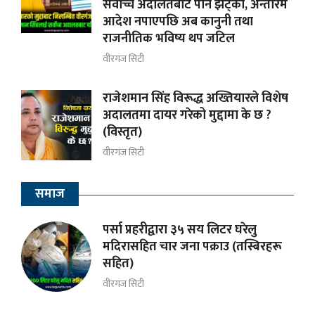
सर्वोच्च अदालतबाट पनि झट्का, अन्तरिम
आदेश नपाएपछि अब कानुनी तथा
राजनीतिक भविष्य थप जटिल
वीरगंज सिटी
राजेशमान सिंह विरूद्ध अख्तियारले विशेष
अदालतमा दायर गरेको मुद्दामा के छ ?
(विस्तृत)
वीरगंज सिटी
समाज
पर्सा प्रहरीद्वारा ३५ सय लिटर घरेलु
मदिरासहित चार जना पक्राउ (तस्बिरहरू
सहित)
वीरगंज सिटी