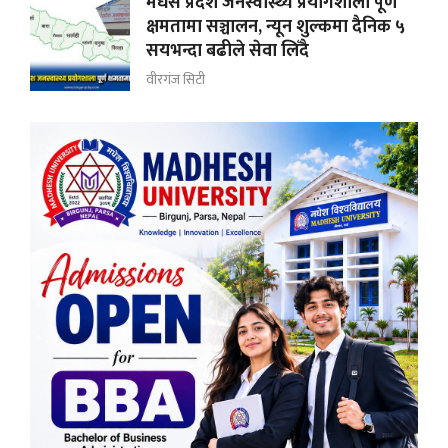
मधेस प्रदेश जनस्वास्थ्य प्रयोगशाला पूर्ण
क्षमतामा सञ्चालन, न्यून शुल्कमा दैनिक ५
सयभन्दा बढीले सेवा लिँदै
वीरगंज सिटी