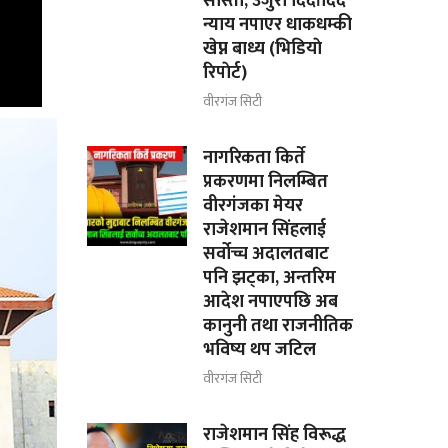
सास्ती, उजुरी दिदाँदिदै
न्याय नपाएर धाकधम्की
खेप्न बाध्य (भिडियाे
रिपाेर्ट)
वीरगंज सिटी
नागरिकता किर्ते
प्रकरणमा निलम्बित
वीरगंजका मेयर
राजेशमान सिंहलाई
सर्वोच्च अदालतबाट
पनि झट्का, अन्तरिम
आदेश नपाएपछि अब
कानुनी तथा राजनीतिक
भविष्य थप जटिल
वीरगंज सिटी
राजेशमान सिंह विरूद्ध