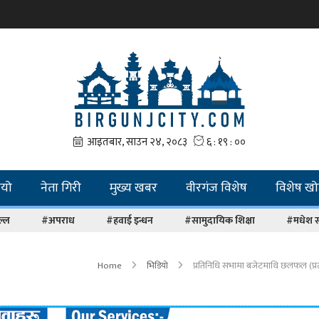
ियो
नेता गिरी
मुख्य खबर
वीरगंज विशेष
विशेष ख
ल्ल
#अपराध
#हवाई इन्धन
#सामुदायिक शिक्षा
#मधेश 
Home
भिडियो
प्रतिनिधि सभामा बजेटमाथि छलफल (प्रत्य