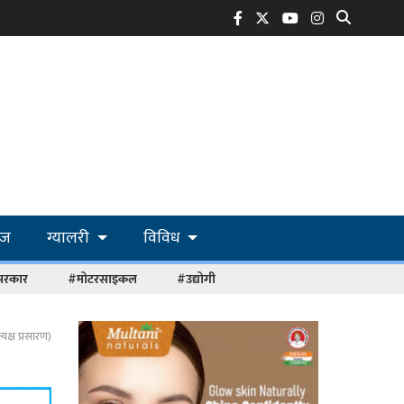
ोज
ग्यालरी
विविध
सरकार
#मोटरसाइकल
#उद्योगी
क्ष प्रसारण)