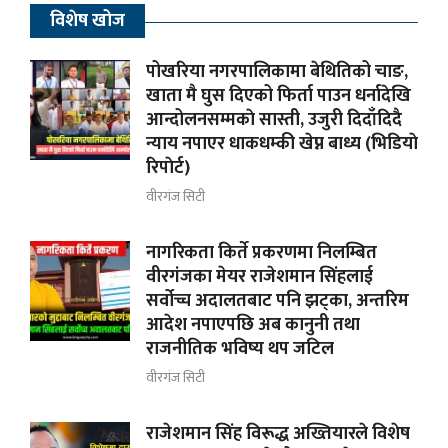
विशेष खोज
पोखरिया नगरपालिकामा बेथितिको चाङ,
खाता मै घुस दिएको फिर्ता पाउन धर्नादेखि
आन्दोलनसम्मकाे सास्ती, उजुरी दिदाँदिदै
न्याय नपाएर धाकधम्की खेप्न बाध्य (भिडियाे
रिपाेर्ट)
वीरगंज सिटी
नागरिकता किर्ते प्रकरणमा निलम्बित
वीरगंजका मेयर राजेशमान सिंहलाई
सर्वोच्च अदालतबाट पनि झट्का, अन्तरिम
आदेश नपाएपछि अब कानुनी तथा
राजनीतिक भविष्य थप जटिल
वीरगंज सिटी
राजेशमान सिंह विरूद्ध अख्तियारले विशेष