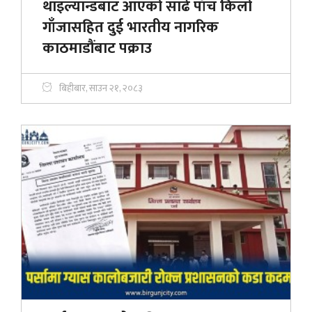
थाइल्यान्डबाट आएको साढे पाँच किलो
गाँजासहित दुई भारतीय नागरिक
काठमाडौंबाट पक्राउ
बिहीबार, साउन २१, २०८३