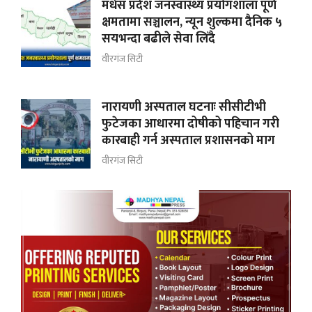
मधेस प्रदेश जनस्वास्थ्य प्रयोगशाला पूर्ण
क्षमतामा सञ्चालन, न्यून शुल्कमा दैनिक ५
सयभन्दा बढीले सेवा लिँदै
वीरगंज सिटी
नारायणी अस्पताल घटनाः सीसीटीभी
फुटेजका आधारमा दोषीको पहिचान गरी
कारबाही गर्न अस्पताल प्रशासनको माग
वीरगंज सिटी