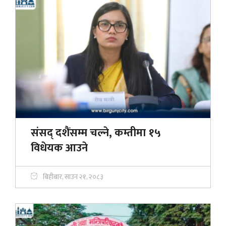
संसद् दशैंसम्म चल्ने, कम्तीमा १५
विधेयक आउने
बिहीबार, साउन २१, २०८३