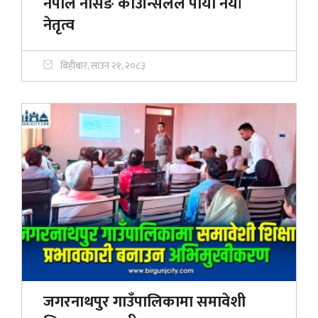
नेपाल नर्सिङ काउन्सिलले पायो नयाँ
नेतृत्व
बिहीबार, साउन २१, २०८३
जगरनाथपुर गाउँपालिकामा समावेशी