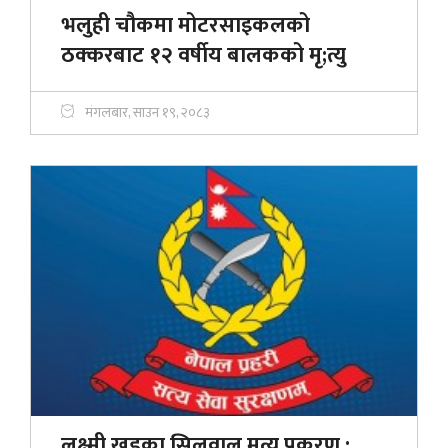
भलुही चौकमा मोटरसाइकलको
ठक्करबाट १२ वर्षीय बालकको मृ;त्यु
मंगलबार, साउन १९, २०८३
लक्ष्मी खड्का सिलवाल मृत्यु प्रकरण :