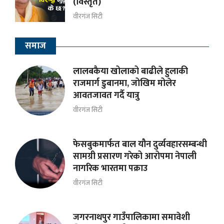
(विस्तृत)
वीरगंज सिटी
समाज
लालबकैया खोलाको बाढीले हुलाकी
राजमार्ग डुबानमा, जोखिम मोलेर
आवतजावत गर्दै यात्रु
वीरगंज सिटी
फेसबुकमार्फत बाल यौन दुर्व्यवहारसम्बन्धी
सामग्री प्रसारण गरेको आरोपमा नेपाली
नागरिक भारतमा पक्राउ
वीरगंज सिटी
जगरनाथपुर गाउँपालिकामा समावेशी