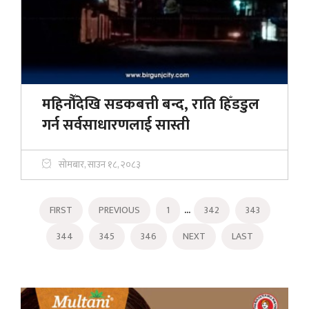
महिनौँदेखि सडकबत्ती बन्द, राति हिँडडुल
गर्न सर्वसाधारणलाई सास्ती
सोमबार, साउन १८, २०८३
...
FIRST
PREVIOUS
1
342
343
344
345
346
NEXT
LAST