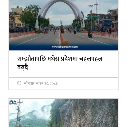
सम्झौतापछि मधेस प्रदेशमा चहलपहल
बढ्दै
सोमबार, साउन १८, २०८३