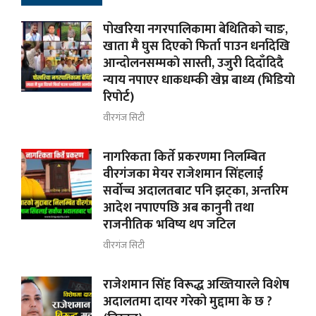
पोखरिया नगरपालिकामा बेथितिको चाङ,
खाता मै घुस दिएको फिर्ता पाउन धर्नादेखि
आन्दोलनसम्मकाे सास्ती, उजुरी दिदाँदिदै
न्याय नपाएर धाकधम्की खेप्न बाध्य (भिडियाे
रिपाेर्ट)
वीरगंज सिटी
नागरिकता किर्ते प्रकरणमा निलम्बित
वीरगंजका मेयर राजेशमान सिंहलाई
सर्वोच्च अदालतबाट पनि झट्का, अन्तरिम
आदेश नपाएपछि अब कानुनी तथा
राजनीतिक भविष्य थप जटिल
वीरगंज सिटी
राजेशमान सिंह विरूद्ध अख्तियारले विशेष
अदालतमा दायर गरेको मुद्दामा के छ ?