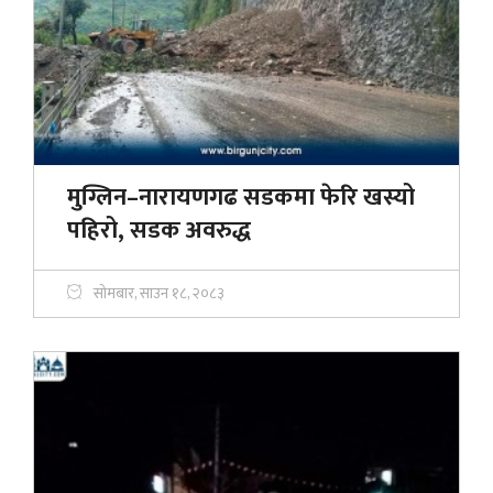
मुग्लिन–नारायणगढ सडकमा फेरि खस्यो
पहिरो, सडक अवरुद्ध
सोमबार, साउन १८, २०८३