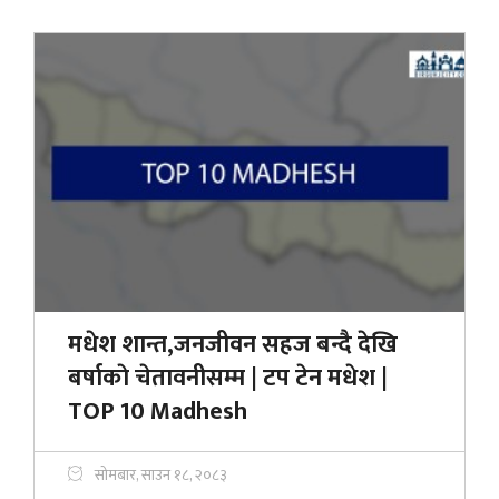
मधेश शान्त,जनजीवन सहज बन्दै देखि
बर्षाकाे चेतावनीसम्म | टप टेन मधेश |
TOP 10 Madhesh
सोमबार, साउन १८, २०८३