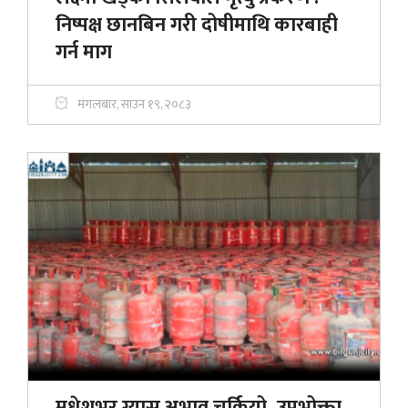
निष्पक्ष छानबिन गरी दोषीमाथि कारबाही
गर्न माग
मंगलबार, साउन १९, २०८३
मधेशभर ग्यास अभाव चर्कियो, उपभोक्ता