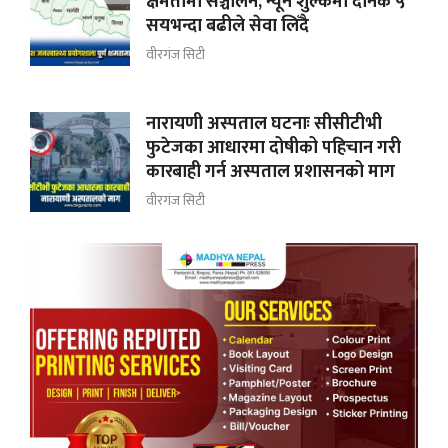
क्षमतामा सञ्चालन, न्यून शुल्कमा दैनिक ५
सयभन्दा बढीले सेवा लिँदै
वीरगंज सिटी
नारायणी अस्पताल घटनाः सीसीटीभी
फुटेजका आधारमा दोषीको पहिचान गरी
कारबाही गर्न अस्पताल प्रशासनको माग
वीरगंज सिटी