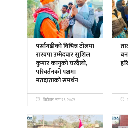
पर्सागढीकाे विभिन्न टोलमा
ताज
रास्वपा उम्मेदवार सुशिल
बना
कुमार कानुको घरदैलो,
हरि
परिवर्तनको पक्षमा
मतदाताको समर्थन
बिहीबार, माघ २९, २०८२