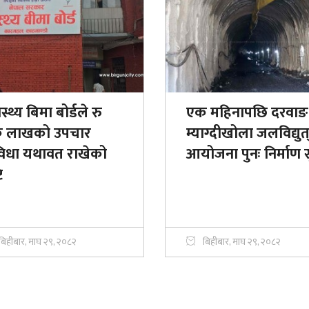
ास्थ्य बिमा बोर्डले रु
एक महिनापछि दरवाङ
 लाखको उपचार
म्याग्दीखोला जलविद्युत
विधा यथावत राखेको
आयोजना पुनः निर्माण स
ि
बिहीबार, माघ २९, २०८२
बिहीबार, माघ २९, २०८२