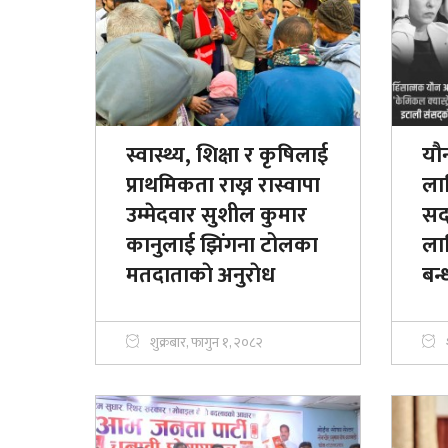
स्वास्थ्य, शिक्षा र कृषिलाई
यौ
प्राथमिकता राख्न रास्वापा
ला
उम्मेदवार सुशील कुमार
सद
कानुलाई झिंगना टोलका
ला
मतदाताकाे अनुराेध
बन्
शुक्रबार, फागुन १, २०८२