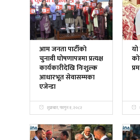
आम जनता पार्टीकाे
यो 
चुनावी घोषणापत्रमा प्रत्यक्ष
कोर
कार्यकारीदेखि निःशुल्क
प्र
आधारभूत सेवासम्मका
एजेन्डा
शुक्रबार, फागुन १, २०८२