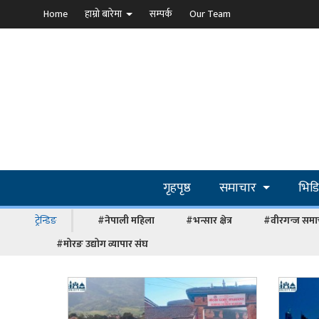
Home
हाम्रो बारेमा
सम्पर्क
Our Team
गृहपृष्ठ
समाचार
भिड
ट्रेन्डिङ
#नेपाली महिला
#भन्सार क्षेत्र
#वीरगन्ज समा
#मोरङ उद्योग व्यापार संघ