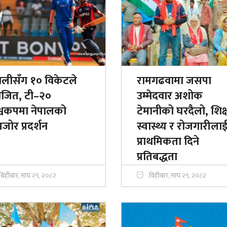
ालीसँग १० विकेटले
रामगढवामा जसपा
ाजित, टी–२०
उम्मेदवार अशोक
श्वकपमा नेपालको
टेमानीको घरदैलो, शिक्
ोर प्रदर्शन
स्वास्थ्य र रोजगारीला
प्राथमिकता दिने
प्रतिबद्धता
बिहीबार, माघ २९, २०८२
बिहीबार, माघ २९, २०८२