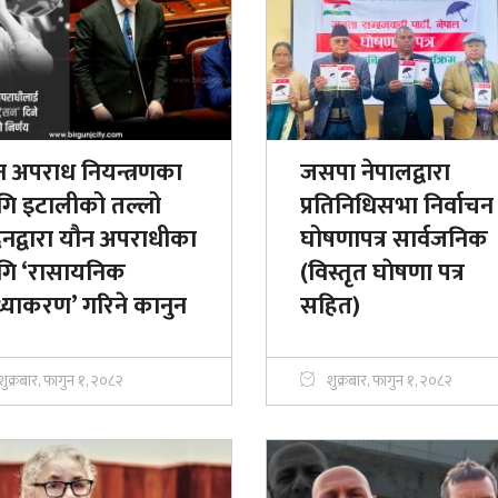
न अपराध नियन्त्रणका
जसपा नेपालद्वारा
गि इटालीको तल्लो
प्रतिनिधिसभा निर्वाचन
नद्वारा यौन अपराधीका
घोषणापत्र सार्वजनिक
गि ‘रासायनिक
(विस्तृत घाेषणा पत्र
ध्याकरण’ गरिने कानुन
सहित)
शुक्रबार, फागुन १, २०८२
शुक्रबार, फागुन १, २०८२