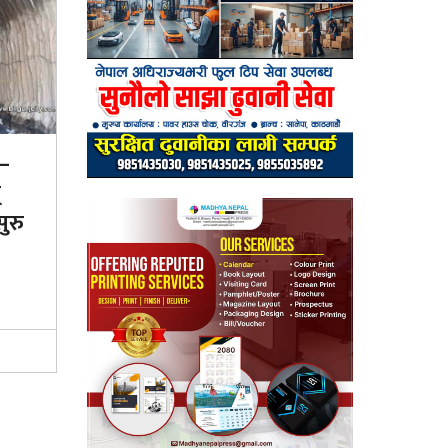
–
्
ुरु