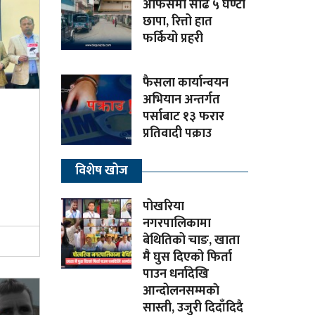
अफिसमा साढे ५ घण्टा
छापा, रित्तो हात
फर्कियो प्रहरी
फैसला कार्यान्वयन
अभियान अन्तर्गत
पर्साबाट १३ फरार
प्रतिवादी पक्राउ
विशेष खोज
पोखरिया
नगरपालिकामा
बेथितिको चाङ, खाता
मै घुस दिएको फिर्ता
पाउन धर्नादेखि
आन्दोलनसम्मकाे
सास्ती, उजुरी दिदाँदिदै