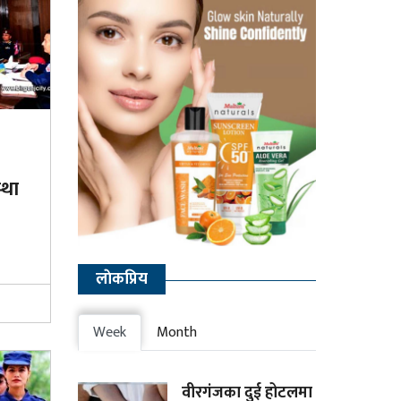
्था
लाेकप्रिय
Week
Month
वीरगंजका दुई होटलमा