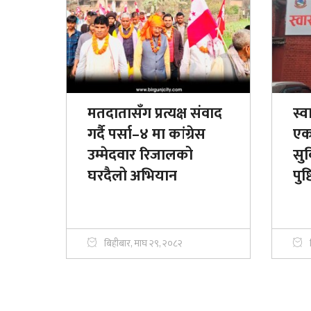
मतदातासँग प्रत्यक्ष संवाद
स्व
गर्दै पर्सा–४ मा कांग्रेस
एक
उम्मेदवार रिजालको
सु
घरदैलो अभियान
पुष्ट
बिहीबार, माघ २९, २०८२