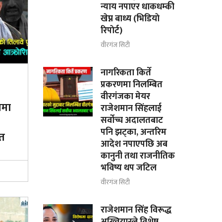
न्याय नपाएर धाकधम्की
खेप्न बाध्य (भिडियाे
रिपाेर्ट)
वीरगंज सिटी
नागरिकता किर्ते
प्रकरणमा निलम्बित
वीरगंजका मेयर
लमा
राजेशमान सिंहलाई
सर्वोच्च अदालतबाट
पनि झट्का, अन्तरिम
ित
आदेश नपाएपछि अब
कानुनी तथा राजनीतिक
भविष्य थप जटिल
वीरगंज सिटी
राजेशमान सिंह विरूद्ध
अख्तियारले विशेष