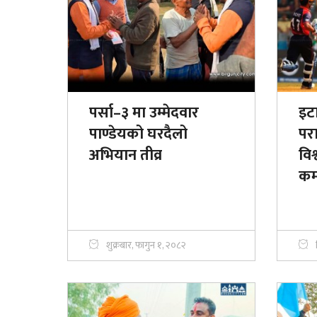
पर्सा–३ मा उम्मेदवार
इट
पाण्डेयको घरदैलो
पर
अभियान तीव्र
वि
कमज
शुक्रबार, फागुन १, २०८२