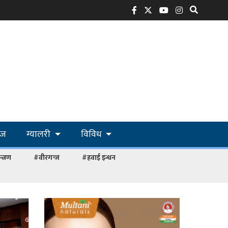
ोज
ग्यालरी
विविध
्त्रण
#वीरगन्ज
#हवाई इन्धन