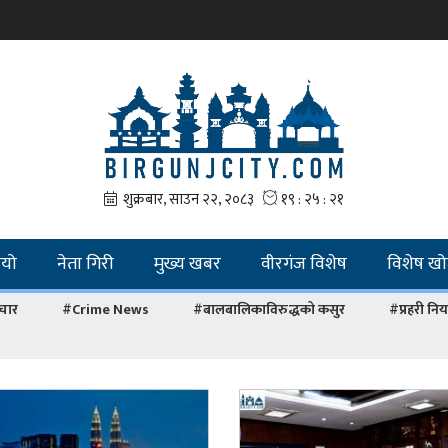
ियो
नेता गिरी
मुख्य खबर
वीरगंज विशेष
विशेष ख
चार
#Crime News
#बालबालिकाविरुद्धको कसुर
#प्रहरी नियन