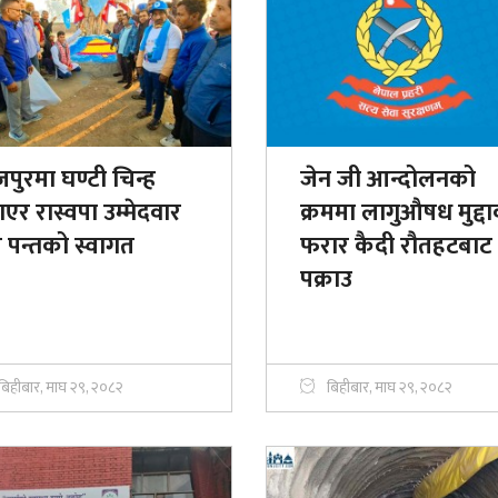
पुरमा घण्टी चिन्ह
जेन जी आन्दोलनको
एर रास्वपा उम्मेदवार
क्रममा लागुऔषध मुद्द
 पन्तको स्वागत
फरार कैदी रौतहटबाट
पक्राउ
बिहीबार, माघ २९, २०८२
बिहीबार, माघ २९, २०८२