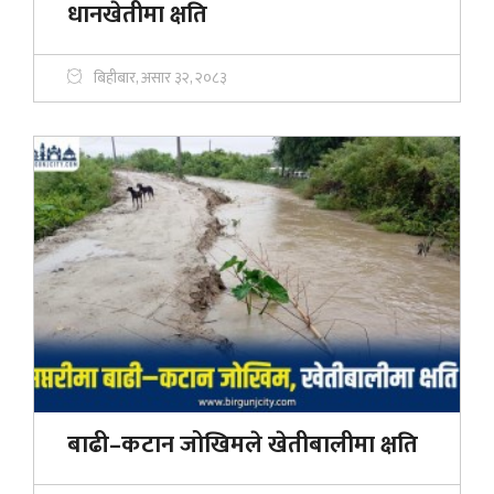
धानखेतीमा क्षति
बिहीबार, असार ३२, २०८३
बाढी–कटान जोखिमले खेतीबालीमा क्षति