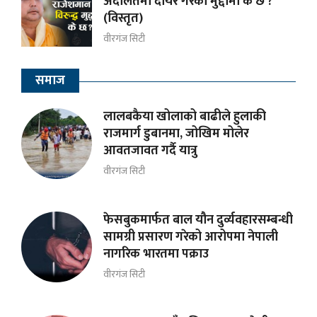
अदालतमा दायर गरेको मुद्दामा के छ ?
(विस्तृत)
वीरगंज सिटी
समाज
लालबकैया खोलाको बाढीले हुलाकी
राजमार्ग डुबानमा, जोखिम मोलेर
आवतजावत गर्दै यात्रु
वीरगंज सिटी
फेसबुकमार्फत बाल यौन दुर्व्यवहारसम्बन्धी
सामग्री प्रसारण गरेको आरोपमा नेपाली
नागरिक भारतमा पक्राउ
वीरगंज सिटी