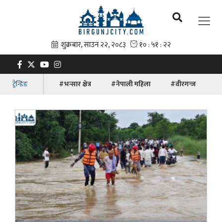
ट्रेन्डिङ
#भन्सार क्षेत्र
#नेपाली महिला
#वीरगन्ज
#ब