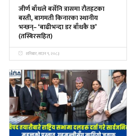
जीर्ण बाँधले बर्सेनि त्रासमा रौतहटका
बस्ती, बागमती किनारका स्थानीय
भन्छन्– ‘बाढीभन्दा डर बाँधकै छ’
(तस्बिरसहित)
शनिबार, साउन ९, २०८३