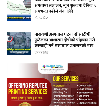
क्षमतामा सञ्चालन, न्यून शुल्कमा दैनिक ५
सयभन्दा बढीले सेवा लिँदै
वीरगंज सिटी
नारायणी अस्पताल घटनाः सीसीटीभी
फुटेजका आधारमा दोषीको पहिचान गरी
कारबाही गर्न अस्पताल प्रशासनको माग
वीरगंज सिटी