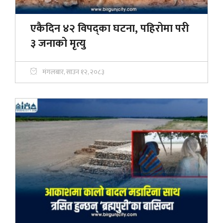
एकैदिन ४२ विपद्का घटना, पहिरोमा परी
३ जनाको मृत्यु
मंगलबार, साउन १२, २०८३