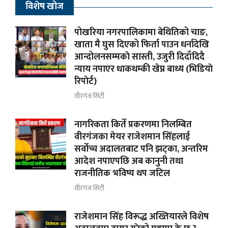
विशेष खोज
पोखरिया नगरपालिकामा बेथितिको चाङ,
खाता मै घुस दिएको फिर्ता पाउन धर्नादेखि
आन्दोलनसम्मकाे सास्ती, उजुरी दिदाँदिदै
न्याय नपाएर धाकधम्की खेप्न बाध्य (भिडियाे
रिपाेर्ट)
वीरगंज सिटी
नागरिकता किर्ते प्रकरणमा निलम्बित
वीरगंजका मेयर राजेशमान सिंहलाई
सर्वोच्च अदालतबाट पनि झट्का, अन्तरिम
आदेश नपाएपछि अब कानुनी तथा
राजनीतिक भविष्य थप जटिल
वीरगंज सिटी
राजेशमान सिंह विरूद्ध अख्तियारले विशेष